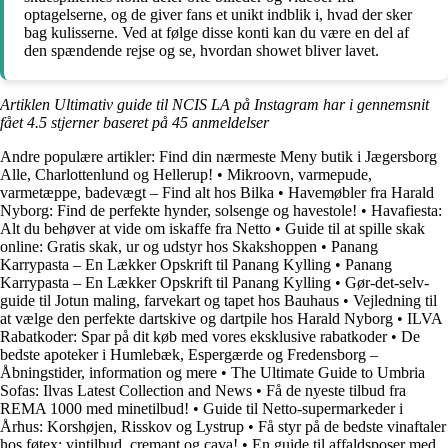
optagelserne, og de giver fans et unikt indblik i, hvad der sker
bag kulisserne. Ved at følge disse konti kan du være en del af
den spændende rejse og se, hvordan showet bliver lavet.
Artiklen Ultimativ guide til NCIS LA på Instagram har i gennemsnit
fået
4.5
stjerner baseret på
45
anmeldelser
Andre populære artikler:
Find din nærmeste Meny butik i Jægersborg
Alle, Charlottenlund og Hellerup!
•
Mikroovn, varmepude,
varmetæppe, badevægt – Find alt hos Bilka
•
Havemøbler fra Harald
Nyborg: Find de perfekte hynder, solsenge og havestole!
•
Havafiesta:
Alt du behøver at vide om iskaffe fra Netto
•
Guide til at spille skak
online: Gratis skak, ur og udstyr hos Skakshoppen
•
Panang
Karrypasta – En Lækker Opskrift til Panang Kylling
•
Panang
Karrypasta – En Lækker Opskrift til Panang Kylling
•
Gør-det-selv-
guide til Jotun maling, farvekart og tapet hos Bauhaus
•
Vejledning til
at vælge den perfekte dartskive og dartpile hos Harald Nyborg
•
ILVA
Rabatkoder: Spar på dit køb med vores eksklusive rabatkoder
•
De
bedste apoteker i Humlebæk, Espergærde og Fredensborg –
Åbningstider, information og mere
•
The Ultimate Guide to Umbria
Sofas: Ilvas Latest Collection and News
•
Få de nyeste tilbud fra
REMA 1000 med minetilbud!
•
Guide til Netto-supermarkeder i
Århus: Korshøjen, Risskov og Lystrup
•
Få styr på de bedste vinaftaler
hos føtex: vintilbud, cremant og cava!
•
En guide til affaldsposer med