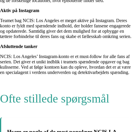
og de forskellige locationer, hvor episoderne finder sted.
Aktiv på Instagram
Teamet bag NCIS: Los Angeles er meget aktive på Instagram. Deres
konto er fyldt med spændende indhold, der holder fansene engagerede
og opdaterede. Samtidig giver det dem mulighed for at opbygge en
tættere forbindelse til deres fans og skabe et fællesskab omkring serien.
Afsluttende tanker
NCIS: Los Angeles’ Instagram-konto er et must-follow for alle fans af
serien. Det giver et unikt indblik i teamets spændende opgaver og bag
kulisserne. Ved at følge kontoen kan du opleve, hvordan det er at være
en specialagent i verdens underverden og detektivarbejdets spænding.
Ofte stillede spørgsmål
Hvem er nogle af de mest populære NCIS LA-