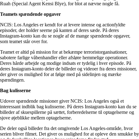
Ruah (Special Agent Kensi Blye), for blot at nævne nogle få.
Teamets spændende opgaver
NCIS: Los Angeles er kendt for at levere intense og actionfyldte
episoder, der holder seerne på kanten af deres sæde. På deres
Instagram-konto kan du se nogle af de mange spændende opgaver,
som teamet står over for.
Teamet er altid på mission for at bekæmpe terroristorganisationer,
sabotere farlige våbenhandler eller afsløre hemmelige operationer.
Deres hårde arbejde og modige indsats er tydelig i hver episode. På
deres Instagram-konto deler de billeder og videoer fra deres missioner,
der giver os mulighed for at følge med på sidelinjen og mærke
spændingen.
Bag kulisserne
Udover spændende missioner giver NCIS: Los Angeles også et
interessant indblik bag kulisserne. På deres Instagram-konto kan du se
billeder af skuespillerne på sættet, forberedelserne til optagelserne og
sjove øjeblikke mellem optagelserne.
De deler også billeder fra det omgivende Los Angeles-område, hvor
serien bliver filmet. Det giver os mulighed for at opleve den smukke by