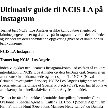
Ultimativ guide til NCIS LA på
Instagram
Teamet bag NCIS: Los Angeles er ikke kun dygtige agenter og
krimineljægere, de er også aktive på Instagram, hvor de deler billeder
og videoer fra deres spændende opgaver og giver os et unikt indblik
bag kulisserne.
NCIS LA Instagram
Teamet bag NCIS: Los Angeles
Inden vi dykker ned i teamets Instagram-konto, lad os først få en kort
introduktion til NCIS: Los Angeles og dets berømte cast. Serien er en
amerikansk krimidrama-serie og er et spin-off af NCIS (Naval
Criminal Investigative Service). NCIS: Los Angeles følger et team af
specialagenter fra Office of Special Projects (OSP), som har til opgave
at bekæmpe kriminelle aktiviteter i Los Angeles-området.
Teamet består af en række talentfulde skuespillere, herunder Chris
O’Donnell (Special Agent G. Callen), LL Cool J (Special Agent Sam
Hanna), Linda Hunt (Operations Manager Hetty Lange) og Daniela