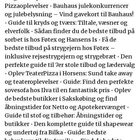
Pizzaoplevelser
•
Bauhaus julekonkurrencer
og julebelysning – Vind gavekort til Bauhaus!
•
Guide til kryds og tværs: Tiltale, væsner og
elverfolk
•
Sådan finder du de bedste tilbud på
sorbet is hos Føtex og Hansens Is
•
Få de
bedste tilbud på strygejern hos Føtex –
inklusive rejsestrygejern og strygebræt
•
Den
perfekte guide til 7er stole tilbud og lædervalg
•
Oplev TeaterPizza i Horsens: Sund take away
og teateroplevelser
•
Guide: Find den perfekte
sovesofa hos Ilva til en fantastisk pris
•
Oplev
de bedste butikker i Sakskøbing og find
åbningstider for Netto og Apotekervænget
•
Guide til stof og tilbehør: Åbningstider og
butikker
•
Den komplette guide til shapewear
og undertøj fra Bilka
•
Guide: Bedste