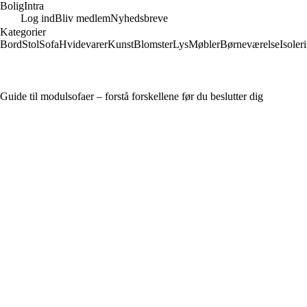
Bolig
Intra
Log ind
Bliv medlem
Nyhedsbreve
Kategorier
Bord
Stol
Sofa
Hvidevarer
Kunst
Blomster
Lys
Møbler
Børneværelse
Isoler
Guide til modulsofaer – forstå forskellene før du beslutter dig