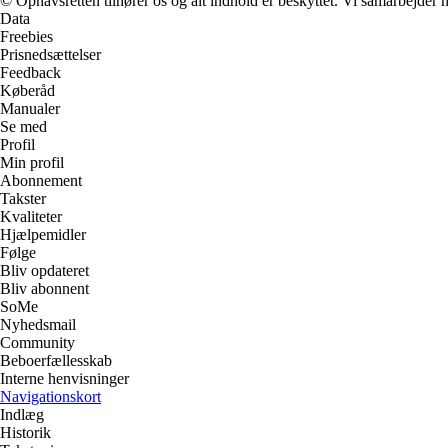
© Ophavsretten tilhører os og alt indhold er beskyttet. Vi samarbejder 
Data
Freebies
Prisnedsættelser
Feedback
Køberåd
Manualer
Se med
Profil
Min profil
Abonnement
Takster
Kvaliteter
Hjælpemidler
Følge
Bliv opdateret
Bliv abonnent
SoMe
Nyhedsmail
Community
Beboerfællesskab
Interne henvisninger
Navigationskort
Indlæg
Historik