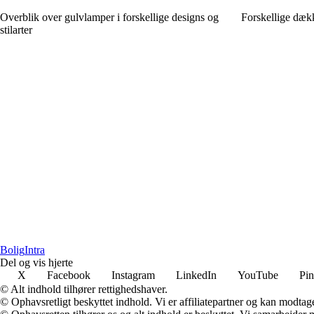
Overblik over gulvlamper i forskellige designs og
Forskellige dækk
stilarter
Bolig
Intra
Del og vis hjerte
X
Facebook
Instagram
LinkedIn
YouTube
Pin
© Alt indhold tilhører rettighedshaver.
© Ophavsretligt beskyttet indhold. Vi er affiliatepartner og kan modtag