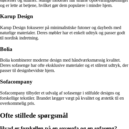
størrelser og stilarter. Mange modeller har smarte opbevaringsløsninger
og er lette at betjene, hvilket gør dem populære i mindre hjem.
Karup Design
Karup Design fokuserer på minimalistiske futoner og daybeds med
naturlige materialer. Deres møbler har et enkelt udtryk og passer godt
til nordisk indretning.
Bolia
Bolia kombinerer moderne design med håndværksmæssig kvalitet.
Deres sofasenge har ofte eksklusive materialer og et stilrent udtryk, der
passer til designbevidste hjem.
Sofacompany
Sofacompany tilbyder et udvalg af sofasenge i stilfulde designs og
forskellige tekstiler. Brandet lægger vægt på kvalitet og æstetik til en
overkommelig pris.
Ofte stillede spørgsmål
Hvad er forskellen på en sovesofa og en sofaseng?