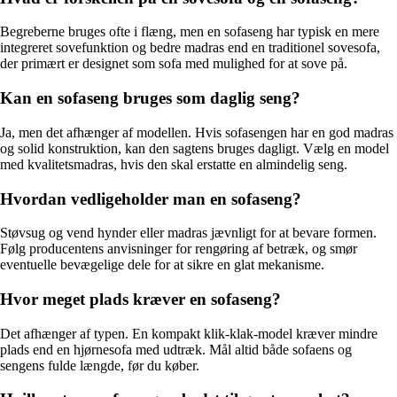
Begreberne bruges ofte i flæng, men en sofaseng har typisk en mere
integreret sovefunktion og bedre madras end en traditionel sovesofa,
der primært er designet som sofa med mulighed for at sove på.
Kan en sofaseng bruges som daglig seng?
Ja, men det afhænger af modellen. Hvis sofasengen har en god madras
og solid konstruktion, kan den sagtens bruges dagligt. Vælg en model
med kvalitetsmadras, hvis den skal erstatte en almindelig seng.
Hvordan vedligeholder man en sofaseng?
Støvsug og vend hynder eller madras jævnligt for at bevare formen.
Følg producentens anvisninger for rengøring af betræk, og smør
eventuelle bevægelige dele for at sikre en glat mekanisme.
Hvor meget plads kræver en sofaseng?
Det afhænger af typen. En kompakt klik-klak-model kræver mindre
plads end en hjørnesofa med udtræk. Mål altid både sofaens og
sengens fulde længde, før du køber.