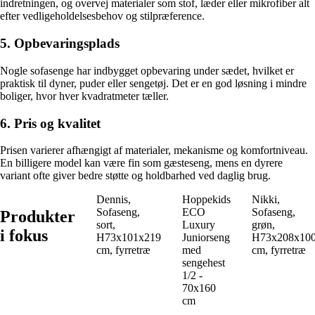
indretningen, og overvej materialer som stof, læder eller mikrofiber alt
efter vedligeholdelsesbehov og stilpræference.
5. Opbevaringsplads
Nogle sofasenge har indbygget opbevaring under sædet, hvilket er
praktisk til dyner, puder eller sengetøj. Det er en god løsning i mindre
boliger, hvor hver kvadratmeter tæller.
6. Pris og kvalitet
Prisen varierer afhængigt af materialer, mekanisme og komfortniveau.
En billigere model kan være fin som gæsteseng, mens en dyrere
variant ofte giver bedre støtte og holdbarhed ved daglig brug.
Dennis,
Hoppekids
Nikki,
Sofaseng,
ECO
Sofaseng,
Produkter
sort,
Luxury
grøn,
i fokus
H73x101x219
Juniorseng
H73x208x10
cm, fyrretræ
med
cm, fyrretræ
sengehest
1/2 -
70x160
cm