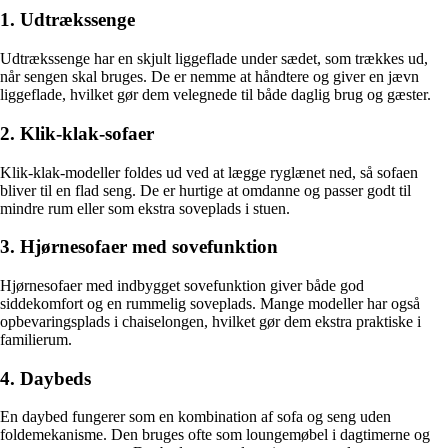
1. Udtrækssenge
Udtrækssenge har en skjult liggeflade under sædet, som trækkes ud,
når sengen skal bruges. De er nemme at håndtere og giver en jævn
liggeflade, hvilket gør dem velegnede til både daglig brug og gæster.
2. Klik-klak-sofaer
Klik-klak-modeller foldes ud ved at lægge ryglænet ned, så sofaen
bliver til en flad seng. De er hurtige at omdanne og passer godt til
mindre rum eller som ekstra soveplads i stuen.
3. Hjørnesofaer med sovefunktion
Hjørnesofaer med indbygget sovefunktion giver både god
siddekomfort og en rummelig soveplads. Mange modeller har også
opbevaringsplads i chaiselongen, hvilket gør dem ekstra praktiske i
familierum.
4. Daybeds
En daybed fungerer som en kombination af sofa og seng uden
foldemekanisme. Den bruges ofte som loungemøbel i dagtimerne og