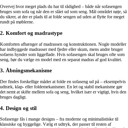
Overvej hvor meget plads du har til rådighed – både når sofasengen
bruges som sofa og når den er slået ud som seng. Mål området nøje, så
du sikrer, at der er plads til at folde sengen ud uden at flytte for meget
rundt på møblerne.
2. Komfort og madrastype
Komforten afhænger af madrassen og konstruktionen. Nogle modeller
har indbyggede madrasser med fjedre eller skum, mens andre bruger
sofaens hynder som liggeflade. Hvis sofasengen skal bruges ofte som
seng, bør du vælge en model med en separat madras af god kvalitet.
3. Åbningsmekanisme
Der findes forskellige måder at folde en sofaseng ud på – eksempelvis
udtræk, klap- eller foldemekanismer. En let og stabil mekanisme gør
det nemt at skifte mellem sofa og seng, hvilket især er vigtigt, hvis den
bruges dagligt.
4. Design og stil
Sofasenge fås i mange designs – fra moderne og minimalistiske til
klassiske og hyggelige. Vælg et udtryk, der passer til resten af