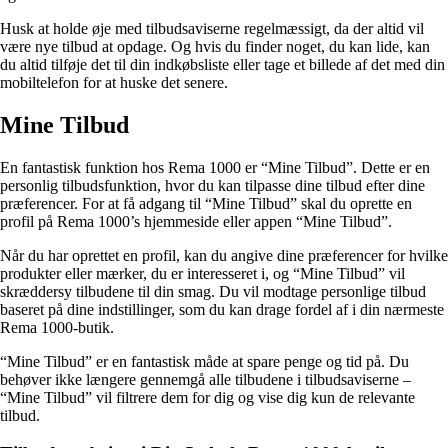
Husk at holde øje med tilbudsaviserne regelmæssigt, da der altid vil
være nye tilbud at opdage. Og hvis du finder noget, du kan lide, kan
du altid tilføje det til din indkøbsliste eller tage et billede af det med din
mobiltelefon for at huske det senere.
Mine Tilbud
En fantastisk funktion hos Rema 1000 er “Mine Tilbud”. Dette er en
personlig tilbudsfunktion, hvor du kan tilpasse dine tilbud efter dine
præferencer. For at få adgang til “Mine Tilbud” skal du oprette en
profil på Rema 1000’s hjemmeside eller appen “Mine Tilbud”.
Når du har oprettet en profil, kan du angive dine præferencer for hvilke
produkter eller mærker, du er interesseret i, og “Mine Tilbud” vil
skræddersy tilbudene til din smag. Du vil modtage personlige tilbud
baseret på dine indstillinger, som du kan drage fordel af i din nærmeste
Rema 1000-butik.
“Mine Tilbud” er en fantastisk måde at spare penge og tid på. Du
behøver ikke længere gennemgå alle tilbudene i tilbudsaviserne –
“Mine Tilbud” vil filtrere dem for dig og vise dig kun de relevante
tilbud.