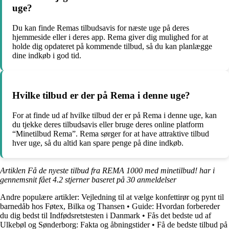
uge?
Du kan finde Remas tilbudsavis for næste uge på deres
hjemmeside eller i deres app. Rema giver dig mulighed for at
holde dig opdateret på kommende tilbud, så du kan planlægge
dine indkøb i god tid.
Hvilke tilbud er der på Rema i denne uge?
For at finde ud af hvilke tilbud der er på Rema i denne uge, kan
du tjekke deres tilbudsavis eller bruge deres online platform
“Minetilbud Rema”. Rema sørger for at have attraktive tilbud
hver uge, så du altid kan spare penge på dine indkøb.
Artiklen Få de nyeste tilbud fra REMA 1000 med minetilbud! har i
gennemsnit fået
4.2
stjerner baseret på
30
anmeldelser
Andre populære artikler:
Vejledning til at vælge konfettirør og pynt til
barnedåb hos Føtex, Bilka og Thansen
•
Guide: Hvordan forbereder
du dig bedst til Indfødsretstesten i Danmark
•
Fås det bedste ud af
Ulkebøl og Sønderborg: Fakta og åbningstider
•
Få de bedste tilbud på