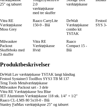
25" og taburet
2.0
værktøjskasse
værktøjskasse
med tre skuffer
Vitra RE
Raaco CarryLite
DeWalt
Festool
Værktøjskasse
150-9 - Blå
Værktøjskasse
SYS 3
Moss Grey
combo kit
TSTAK
Milwaukee
Vitra RE
Raaco
Packout
Værktøjskasse
Compact 15 -
Skuffeboks med
Hvid
Blå
3 skuffer
Produktbeskrivelser
DeWalt Lav værktøjskasse TSTAK langt håndtag
Festool Systainer3 ToolBox SYS3 TB M 137
Teng Tools Metalværktøjskasse
Milwaukee Packout sæt - 3 dele
Vitra RE Værktøjskasse Sea Blue
JET Aluminium Værktøjskasse 118 stk. 1/4" + 1/2"
Raaco CL-LMS 80 5x10-0 - Blå
Stanley FatMax værktøjskasse 25" og taburet