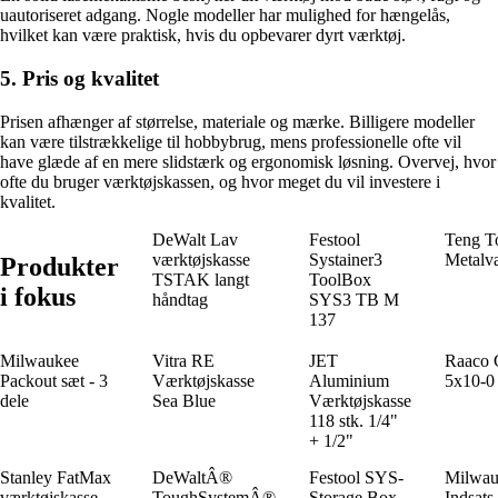
uautoriseret adgang. Nogle modeller har mulighed for hængelås,
hvilket kan være praktisk, hvis du opbevarer dyrt værktøj.
5. Pris og kvalitet
Prisen afhænger af størrelse, materiale og mærke. Billigere modeller
kan være tilstrækkelige til hobbybrug, mens professionelle ofte vil
have glæde af en mere slidstærk og ergonomisk løsning. Overvej, hvor
ofte du bruger værktøjskassen, og hvor meget du vil investere i
kvalitet.
DeWalt Lav
Festool
Teng T
værktøjskasse
Systainer3
Metalv
Produkter
TSTAK langt
ToolBox
i fokus
håndtag
SYS3 TB M
137
Milwaukee
Vitra RE
JET
Raaco
Packout sæt - 3
Værktøjskasse
Aluminium
5x10-0 
dele
Sea Blue
Værktøjskasse
118 stk. 1/4"
+ 1/2"
Stanley FatMax
DeWaltÂ®
Festool SYS-
Milwau
værktøjskasse
ToughSystemÂ®
Storage Box
Indsats