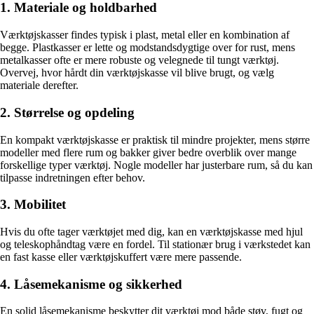
1. Materiale og holdbarhed
Værktøjskasser findes typisk i plast, metal eller en kombination af
begge. Plastkasser er lette og modstandsdygtige over for rust, mens
metalkasser ofte er mere robuste og velegnede til tungt værktøj.
Overvej, hvor hårdt din værktøjskasse vil blive brugt, og vælg
materiale derefter.
2. Størrelse og opdeling
En kompakt værktøjskasse er praktisk til mindre projekter, mens større
modeller med flere rum og bakker giver bedre overblik over mange
forskellige typer værktøj. Nogle modeller har justerbare rum, så du kan
tilpasse indretningen efter behov.
3. Mobilitet
Hvis du ofte tager værktøjet med dig, kan en værktøjskasse med hjul
og teleskophåndtag være en fordel. Til stationær brug i værkstedet kan
en fast kasse eller værktøjskuffert være mere passende.
4. Låsemekanisme og sikkerhed
En solid låsemekanisme beskytter dit værktøj mod både støv, fugt og