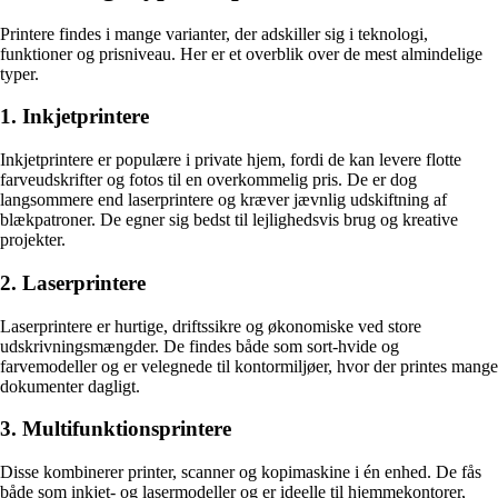
Printere findes i mange varianter, der adskiller sig i teknologi,
funktioner og prisniveau. Her er et overblik over de mest almindelige
typer.
1. Inkjetprintere
Inkjetprintere er populære i private hjem, fordi de kan levere flotte
farveudskrifter og fotos til en overkommelig pris. De er dog
langsommere end laserprintere og kræver jævnlig udskiftning af
blækpatroner. De egner sig bedst til lejlighedsvis brug og kreative
projekter.
2. Laserprintere
Laserprintere er hurtige, driftssikre og økonomiske ved store
udskrivningsmængder. De findes både som sort-hvide og
farvemodeller og er velegnede til kontormiljøer, hvor der printes mange
dokumenter dagligt.
3. Multifunktionsprintere
Disse kombinerer printer, scanner og kopimaskine i én enhed. De fås
både som inkjet- og lasermodeller og er ideelle til hjemmekontorer,