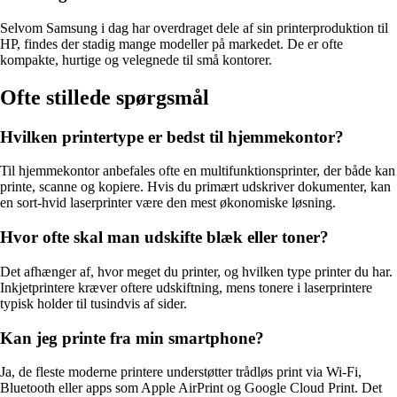
Selvom Samsung i dag har overdraget dele af sin printerproduktion til
HP, findes der stadig mange modeller på markedet. De er ofte
kompakte, hurtige og velegnede til små kontorer.
Ofte stillede spørgsmål
Hvilken printertype er bedst til hjemmekontor?
Til hjemmekontor anbefales ofte en multifunktionsprinter, der både kan
printe, scanne og kopiere. Hvis du primært udskriver dokumenter, kan
en sort-hvid laserprinter være den mest økonomiske løsning.
Hvor ofte skal man udskifte blæk eller toner?
Det afhænger af, hvor meget du printer, og hvilken type printer du har.
Inkjetprintere kræver oftere udskiftning, mens tonere i laserprintere
typisk holder til tusindvis af sider.
Kan jeg printe fra min smartphone?
Ja, de fleste moderne printere understøtter trådløs print via Wi-Fi,
Bluetooth eller apps som Apple AirPrint og Google Cloud Print. Det