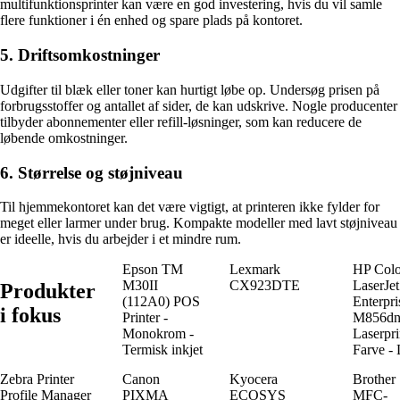
multifunktionsprinter kan være en god investering, hvis du vil samle
flere funktioner i én enhed og spare plads på kontoret.
5. Driftsomkostninger
Udgifter til blæk eller toner kan hurtigt løbe op. Undersøg prisen på
forbrugsstoffer og antallet af sider, de kan udskrive. Nogle producenter
tilbyder abonnementer eller refill-løsninger, som kan reducere de
løbende omkostninger.
6. Størrelse og støjniveau
Til hjemmekontoret kan det være vigtigt, at printeren ikke fylder for
meget eller larmer under brug. Kompakte modeller med lavt støjniveau
er ideelle, hvis du arbejder i et mindre rum.
Epson TM
Lexmark
HP Colo
M30II
CX923DTE
LaserJet
Produkter
(112A0) POS
Enterpri
i fokus
Printer -
M856d
Monokrom -
Laserpri
Termisk inkjet
Farve - 
Zebra Printer
Canon
Kyocera
Brother
Profile Manager
PIXMA
ECOSYS
MFC-