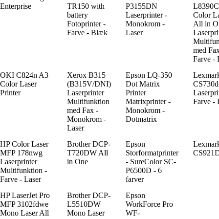
Enterprise
TR150 with
P3155DN
L8390
battery
Laserprinter -
Color L
Fotoprinter -
Monokrom -
All in 
Farve - Blæk
Laser
Laserpri
Multifu
med Fax
Farve -
OKI C824n A3
Xerox B315
Epson LQ-350
Lexmar
Color Laser
(B315V/DNI)
Dot Matrix
CS730d
Printer
Laserprinter
Printer
Laserpri
Multifunktion
Matrixprinter -
Farve - 
med Fax -
Monokrom -
Monokrom -
Dotmatrix
Laser
HP Color Laser
Brother DCP-
Epson
Lexmar
MFP 178nwg
T720DW All
Storformatprinter
CS921
Laserprinter
in One
- SureColor SC-
Multifunktion -
P6500D - 6
Farve - Laser
farver
HP LaserJet Pro
Brother DCP-
Epson
MFP 3102fdwe
L5510DW
WorkForce Pro
Mono Laser All
Mono Laser
WF-