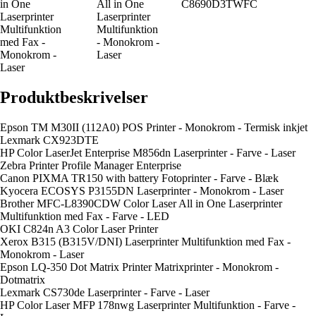
in One
All in One
C8690D3TWFC
Laserprinter
Laserprinter
Multifunktion
Multifunktion
med Fax -
- Monokrom -
Monokrom -
Laser
Laser
Produktbeskrivelser
Epson TM M30II (112A0) POS Printer - Monokrom - Termisk inkjet
Lexmark CX923DTE
HP Color LaserJet Enterprise M856dn Laserprinter - Farve - Laser
Zebra Printer Profile Manager Enterprise
Canon PIXMA TR150 with battery Fotoprinter - Farve - Blæk
Kyocera ECOSYS P3155DN Laserprinter - Monokrom - Laser
Brother MFC-L8390CDW Color Laser All in One Laserprinter
Multifunktion med Fax - Farve - LED
OKI C824n A3 Color Laser Printer
Xerox B315 (B315V/DNI) Laserprinter Multifunktion med Fax -
Monokrom - Laser
Epson LQ-350 Dot Matrix Printer Matrixprinter - Monokrom -
Dotmatrix
Lexmark CS730de Laserprinter - Farve - Laser
HP Color Laser MFP 178nwg Laserprinter Multifunktion - Farve -