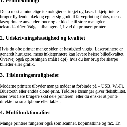
1. Printteknologi
De to mest almindelige teknologier er inkjet og laser. Inkjetprintere
bruger flydende blæk og egner sig godt til farveprint og fotos, mens
laserprintere anvender toner og er ideelle til store mængder
tekstudskrifter. Valget afhænger af, hvad du primært printer.
2. Udskrivningshastighed og kvalitet
Hvis du ofte printer mange sider, er hastighed vigtig. Laserprintere er
generelt hurtigere, mens inkjetprintere kan levere højere billedkvalitet.
Overvej også opløsningen (målt i dpi), hvis du har brug for skarpe
billeder eller grafik.
3. Tilslutningsmuligheder
Moderne printere tilbyder mange måder at forbinde på – USB, Wi-Fi,
Bluetooth eller endda cloud-print. Trådløse løsninger giver fleksibilitet,
især hvis flere brugere skal dele printeren, eller du ønsker at printe
direkte fra smartphone eller tablet.
4. Multifunktionalitet
Mange printere fungerer også som scanner, kopimaskine og fax. En