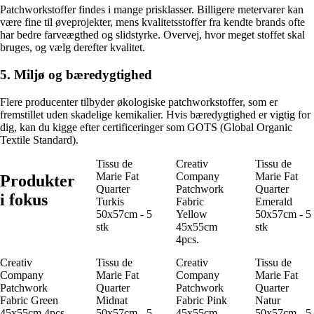
Patchworkstoffer findes i mange prisklasser. Billigere metervarer kan
være fine til øveprojekter, mens kvalitetsstoffer fra kendte brands ofte
har bedre farveægthed og slidstyrke. Overvej, hvor meget stoffet skal
bruges, og vælg derefter kvalitet.
5. Miljø og bæredygtighed
Flere producenter tilbyder økologiske patchworkstoffer, som er
fremstillet uden skadelige kemikalier. Hvis bæredygtighed er vigtig for
dig, kan du kigge efter certificeringer som GOTS (Global Organic
Textile Standard).
Tissu de
Creativ
Tissu de
Marie Fat
Company
Marie Fat
Produkter
Quarter
Patchwork
Quarter
i fokus
Turkis
Fabric
Emerald
50x57cm - 5
Yellow
50x57cm - 5
stk
45x55cm
stk
4pcs.
Creativ
Tissu de
Creativ
Tissu de
Company
Marie Fat
Company
Marie Fat
Patchwork
Quarter
Patchwork
Quarter
Fabric Green
Midnat
Fabric Pink
Natur
45x55cm 4pcs.
50x57cm - 5
45x55cm
50x57cm - 5