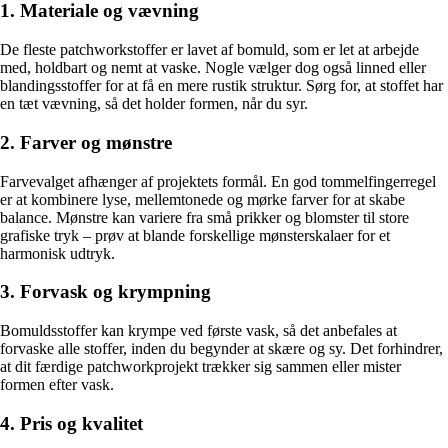
1. Materiale og vævning
De fleste patchworkstoffer er lavet af bomuld, som er let at arbejde
med, holdbart og nemt at vaske. Nogle vælger dog også linned eller
blandingsstoffer for at få en mere rustik struktur. Sørg for, at stoffet har
en tæt vævning, så det holder formen, når du syr.
2. Farver og mønstre
Farvevalget afhænger af projektets formål. En god tommelfingerregel
er at kombinere lyse, mellemtonede og mørke farver for at skabe
balance. Mønstre kan variere fra små prikker og blomster til store
grafiske tryk – prøv at blande forskellige mønsterskalaer for et
harmonisk udtryk.
3. Forvask og krympning
Bomuldsstoffer kan krympe ved første vask, så det anbefales at
forvaske alle stoffer, inden du begynder at skære og sy. Det forhindrer,
at dit færdige patchworkprojekt trækker sig sammen eller mister
formen efter vask.
4. Pris og kvalitet