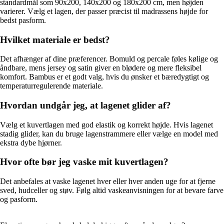
standardmål som 90x200, 140x200 og 180x200 cm, men højden
varierer. Vælg et lagen, der passer præcist til madrassens højde for
bedst pasform.
Hvilket materiale er bedst?
Det afhænger af dine præferencer. Bomuld og percale føles kølige og
åndbare, mens jersey og satin giver en blødere og mere fleksibel
komfort. Bambus er et godt valg, hvis du ønsker et bæredygtigt og
temperaturregulerende materiale.
Hvordan undgår jeg, at lagenet glider af?
Vælg et kuvertlagen med god elastik og korrekt højde. Hvis lagenet
stadig glider, kan du bruge lagenstrammere eller vælge en model med
ekstra dybe hjørner.
Hvor ofte bør jeg vaske mit kuvertlagen?
Det anbefales at vaske lagenet hver eller hver anden uge for at fjerne
sved, hudceller og støv. Følg altid vaskeanvisningen for at bevare farve
og pasform.