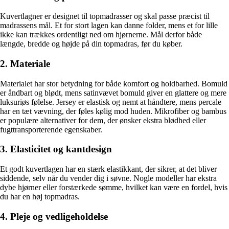
Kuvertlagner er designet til topmadrasser og skal passe præcist til
madrassens mål. Et for stort lagen kan danne folder, mens et for lille
ikke kan trækkes ordentligt ned om hjørnerne. Mål derfor både
længde, bredde og højde på din topmadras, før du køber.
2. Materiale
Materialet har stor betydning for både komfort og holdbarhed. Bomuld
er åndbart og blødt, mens satinvævet bomuld giver en glattere og mere
luksuriøs følelse. Jersey er elastisk og nemt at håndtere, mens percale
har en tæt vævning, der føles kølig mod huden. Mikrofiber og bambus
er populære alternativer for dem, der ønsker ekstra blødhed eller
fugttransporterende egenskaber.
3. Elasticitet og kantdesign
Et godt kuvertlagen har en stærk elastikkant, der sikrer, at det bliver
siddende, selv når du vender dig i søvne. Nogle modeller har ekstra
dybe hjørner eller forstærkede sømme, hvilket kan være en fordel, hvis
du har en høj topmadras.
4. Pleje og vedligeholdelse