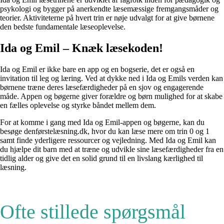
psykologi og bygger på anerkendte læsemæssige fremgangsmåder og
teorier. Aktiviteterne på hvert trin er nøje udvalgt for at give børnene
den bedste fundamentale læseoplevelse.
Ida og Emil – Knæk læsekoden!
Ida og Emil er ikke bare en app og en bogserie, det er også en
invitation til leg og læring. Ved at dykke ned i Ida og Emils verden kan
børnene træne deres læsefærdigheder på en sjov og engagerende
måde. Appen og bøgerne giver forældre og børn mulighed for at skabe
en fælles oplevelse og styrke båndet mellem dem.
For at komme i gang med Ida og Emil-appen og bøgerne, kan du
besøge denførstelæsning.dk, hvor du kan læse mere om trin 0 og 1
samt finde yderligere ressourcer og vejledning. Med Ida og Emil kan
du hjælpe dit barn med at træne og udvikle sine læsefærdigheder fra en
tidlig alder og give det en solid grund til en livslang kærlighed til
læsning.
Ofte stillede spørgsmål