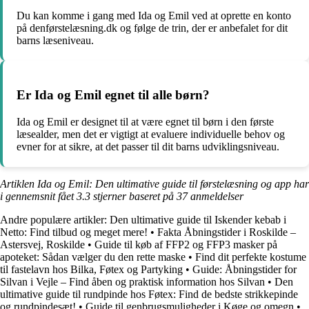
Du kan komme i gang med Ida og Emil ved at oprette en konto
på denførstelæsning.dk og følge de trin, der er anbefalet for dit
barns læseniveau.
Er Ida og Emil egnet til alle børn?
Ida og Emil er designet til at være egnet til børn i den første
læsealder, men det er vigtigt at evaluere individuelle behov og
evner for at sikre, at det passer til dit barns udviklingsniveau.
Artiklen Ida og Emil: Den ultimative guide til førstelæsning og app har
i gennemsnit fået
3.3
stjerner baseret på
37
anmeldelser
Andre populære artikler:
Den ultimative guide til Iskender kebab i
Netto: Find tilbud og meget mere!
•
Fakta Åbningstider i Roskilde –
Astersvej, Roskilde
•
Guide til køb af FFP2 og FFP3 masker på
apoteket: Sådan vælger du den rette maske
•
Find dit perfekte kostume
til fastelavn hos Bilka, Føtex og Partyking
•
Guide: Åbningstider for
Silvan i Vejle – Find åben og praktisk information hos Silvan
•
Den
ultimative guide til rundpinde hos Føtex: Find de bedste strikkepinde
og rundpindesæt!
•
Guide til genbrugsmuligheder i Køge og omegn
•