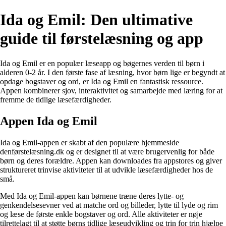
Ida og Emil: Den ultimative
guide til førstelæsning og app
Ida og Emil er en populær læseapp og bøgernes verden til børn i
alderen 0-2 år. I den første fase af læsning, hvor børn lige er begyndt at
opdage bogstaver og ord, er Ida og Emil en fantastisk ressource.
Appen kombinerer sjov, interaktivitet og samarbejde med læring for at
fremme de tidlige læsefærdigheder.
Appen Ida og Emil
Ida og Emil-appen er skabt af den populære hjemmeside
denførstelæsning.dk og er designet til at være brugervenlig for både
børn og deres forældre. Appen kan downloades fra appstores og giver
struktureret trinvise aktiviteter til at udvikle læsefærdigheder hos de
små.
Med Ida og Emil-appen kan børnene træne deres lytte- og
genkendelsesevner ved at matche ord og billeder, lytte til lyde og rim
og læse de første enkle bogstaver og ord. Alle aktiviteter er nøje
tilrettelagt til at støtte børns tidlige læseudvikling og trin for trin hjælpe