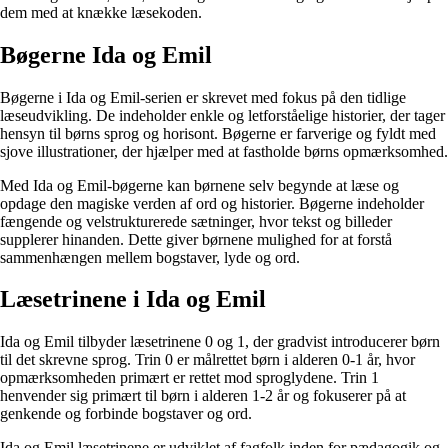
dem med at knække læsekoden.
Bøgerne Ida og Emil
Bøgerne i Ida og Emil-serien er skrevet med fokus på den tidlige
læseudvikling. De indeholder enkle og letforståelige historier, der tager
hensyn til børns sprog og horisont. Bøgerne er farverige og fyldt med
sjove illustrationer, der hjælper med at fastholde børns opmærksomhed.
Med Ida og Emil-bøgerne kan børnene selv begynde at læse og
opdage den magiske verden af ​​ord og historier. Bøgerne indeholder
fængende og velstrukturerede sætninger, hvor tekst og billeder
supplerer hinanden. Dette giver børnene mulighed for at forstå
sammenhængen mellem bogstaver, lyde og ord.
Læsetrinene i Ida og Emil
Ida og Emil tilbyder læsetrinene 0 og 1, der gradvist introducerer børn
til det skrevne sprog. Trin 0 er målrettet børn i alderen 0-1 år, hvor
opmærksomheden primært er rettet mod sproglydene. Trin 1
henvender sig primært til børn i alderen 1-2 år og fokuserer på at
genkende og forbinde bogstaver og ord.
Ida og Emil læsetrinene er udviklet af fagfolk inden for pædagogik og