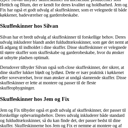
Hettich og Blum, der er kendt for deres kvalitet og holdbarhed. Jem og
Fix har også et godt udvalg af skuffeskinner, som er velegnede til både
køkkener, badeværelser og garderobeskabe.
Skuffeskinner hos Silvan
Silvan har et bredt udvalg af skuffeskinner til forskellige behov. Deres
udvalg inkluderer blandt andet fuldudtræksskinner, som gør det nemt at
få adgang til indholdet i dine skuffer. Disse skuffeskinner er velegnede
til større skuffer som skuffeskabe og garderobeskabe, hvor du ønsker
at udnytte pladsen optimalt.
Derudover tilbyder Silvan også soft-close skuffeskinner, der sikrer, at
dine skuffer lukker blødt og lydløst. Dette er især praktisk i køkkenet
eller soveværelset, hvor man ønsker at undgå slamrende skuffer. Disse
skuffeskinner er lette at montere og passer til de fleste
skuffeopbygninger.
Skuffeskinner hos Jem og Fix
Jem og Fix tilbyder også et godt udvalg af skuffeskinner, der passer til
forskellige opbevaringsbehov. Deres udvalg inkluderer både standard
og fuldudtræksskinner, så du kan finde det, der passer bedst til dine
skuffer. Skuffeskinnerne hos Jem og Fix er nemme at montere og af