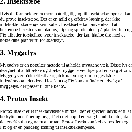
2. Insektsæbe
Hvis du foretrækker en mere naturlig tilgang til insektbekæmpelse, kan
du prøve insektsæbe. Det er en mild og effektiv løsning, der ikke
indeholder skadelige kemikalier. Insektsæbe kan anvendes til at
bekæmpe insekter som bladlus, trips og spindemider på planter. Jem og
Fix tilbyder forskellige typer insektsæbe, der kan hjælpe dig med at
holde dine planter fri for skadedyr.
3. Myggelys
Myggelys er en populær metode til at holde myggene væk. Disse lys er
designet til at tiltrække og dræbe myggene ved hjælp af en svag strøm.
Myggelys er både effektive og dekorative og kan bruges både
indendørs og udendørs. Hos Jem og Fix kan du finde et udvalg af
myggelys, der passer til dine behov.
4. Protox Insekt
Protox Insekt er et insektafvisende middel, der er specielt udviklet til at
beskytte mod fluer og myg. Det er et populært valg blandt kunder, da
det er effektivt og nemt at bruge. Protox Insekt kan købes hos Jem og
Fix og er en pålidelig løsning til insektbekæmpelse.