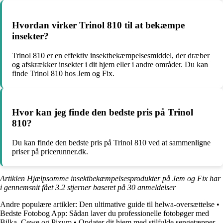
Hvordan virker Trinol 810 til at bekæmpe
insekter?
Trinol 810 er en effektiv insektbekæmpelsesmiddel, der dræber
og afskrækker insekter i dit hjem eller i andre områder. Du kan
finde Trinol 810 hos Jem og Fix.
Hvor kan jeg finde den bedste pris på Trinol
810?
Du kan finde den bedste pris på Trinol 810 ved at sammenligne
priser på pricerunner.dk.
Artiklen Hjælpsomme insektbekæmpelsesprodukter på Jem og Fix har
i gennemsnit fået
3.2
stjerner baseret på
30
anmeldelser
Andre populære artikler:
Den ultimative guide til helwa-oversættelse
•
Bedste Fotobog App: Sådan laver du professionelle fotobøger med
Bilka, Cewe og Pixum
•
Opdater dit hjem med stilfulde sengetæpper