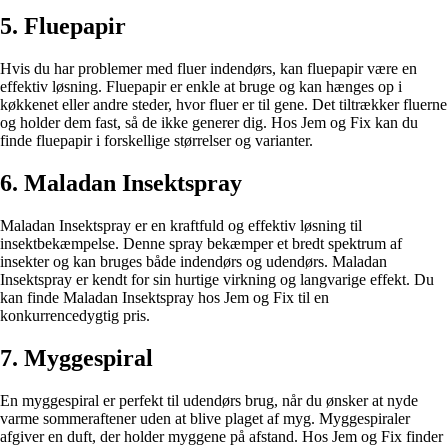
5. Fluepapir
Hvis du har problemer med fluer indendørs, kan fluepapir være en
effektiv løsning. Fluepapir er enkle at bruge og kan hænges op i
køkkenet eller andre steder, hvor fluer er til gene. Det tiltrækker fluerne
og holder dem fast, så de ikke generer dig. Hos Jem og Fix kan du
finde fluepapir i forskellige størrelser og varianter.
6. Maladan Insektspray
Maladan Insektspray er en kraftfuld og effektiv løsning til
insektbekæmpelse. Denne spray bekæmper et bredt spektrum af
insekter og kan bruges både indendørs og udendørs. Maladan
Insektspray er kendt for sin hurtige virkning og langvarige effekt. Du
kan finde Maladan Insektspray hos Jem og Fix til en
konkurrencedygtig pris.
7. Myggespiral
En myggespiral er perfekt til udendørs brug, når du ønsker at nyde
varme sommeraftener uden at blive plaget af myg. Myggespiraler
afgiver en duft, der holder myggene på afstand. Hos Jem og Fix finder