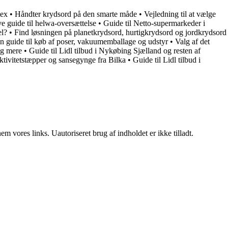
tex
•
Håndter krydsord på den smarte måde
•
Vejledning til at vælge
e guide til helwa-oversættelse
•
Guide til Netto-supermarkeder i
el?
•
Find løsningen på planetkrydsord, hurtigkrydsord og jordkrydsord
En guide til køb af poser, vakuumemballage og udstyr
•
Valg af det
og mere
•
Guide til Lidl tilbud i Nykøbing Sjælland og resten af
aktivitetstæpper og sansegynge fra Bilka
•
Guide til Lidl tilbud i
 vores links. Uautoriseret brug af indholdet er ikke tilladt.