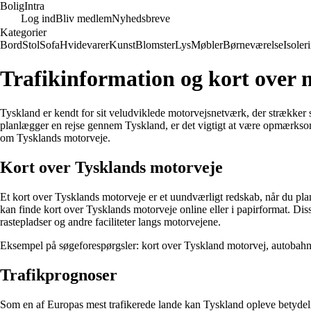
Bolig
Intra
Log ind
Bliv medlem
Nyhedsbreve
Kategorier
Bord
Stol
Sofa
Hvidevarer
Kunst
Blomster
Lys
Møbler
Børneværelse
Isoler
Trafikinformation og kort over 
Tyskland er kendt for sit veludviklede motorvejsnetværk, der strækker 
planlægger en rejse gennem Tyskland, er det vigtigt at være opmærksom p
om Tysklands motorveje.
Kort over Tysklands motorveje
Et kort over Tysklands motorveje er et uundværligt redskab, når du pla
kan finde kort over Tysklands motorveje online eller i papirformat. Dis
rastepladser og andre faciliteter langs motorvejene.
Eksempel på søgeforespørgsler: kort over Tyskland motorvej, autobahn 
Trafikprognoser
Som en af Europas mest trafikerede lande kan Tyskland opleve betydelig 