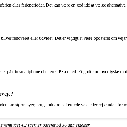
rien eller ferieperioder. Det kan være en god idé at vælge alternative r
 bliver renoveret eller udvidet. Det er vigtigt at være opdateret om vej
ter på din smartphone eller en GPS-enhed. Et godt kort over tyske moto
rveje?
den om større byer, bruge mindre befærdede veje eller rejse uden for m
nemsnit fået
4.2
stjerner baseret på
36
anmeldelser