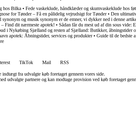
g hos Bilka
•
Fede vaskeklude, håndklæder og skumvaskeklude hos fø
nose for Tønder – Få en pålidelig vejrudsigt for Tønder
•
Den ultimativ
bil synonym og musik synonym er de emner, vi dykker ned i denne artik
e – Find dit nærmeste apotek!
•
Sådan får du mest ud af din sous vide: 
ilbud i Nykøbing Sjælland og resten af Sjælland: Butikker, åbningstider 
dhavn apotek: Åbningstider, services og produkter
•
Guide til de bedste 
ere
terest
TikTok
Mail
RSS
e indtægt fra udvalgte køb foretaget gennem vores side.
med udvalgte partnere og kan modtage provision ved køb foretaget gennem