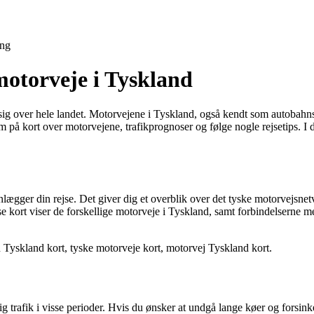
ing
motorveje i Tyskland
sig over hele landet. Motorvejene i Tyskland, også kendt som autobahns
å kort over motorvejene, trafikprognoser og følge nogle rejsetips. I de
nlægger din rejse. Det giver dig et overblik over det tyske motorvejsn
se kort viser de forskellige motorveje i Tyskland, samt forbindelserne m
Tyskland kort, tyske motorveje kort, motorvej Tyskland kort.
trafik i visse perioder. Hvis du ønsker at undgå lange køer og forsinke