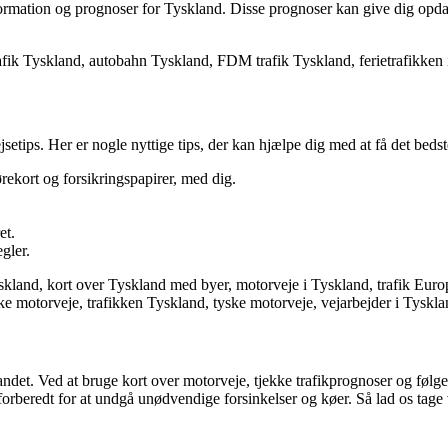
mation og prognoser for Tyskland. Disse prognoser kan give dig opdate
k Tyskland, autobahn Tyskland, FDM trafik Tyskland, ferietrafikken 
setips. Her er nogle nyttige tips, der kan hjælpe dig med at få det bedste
rekort og forsikringspapirer, med dig.
et.
gler.
skland, kort over Tyskland med byer, motorveje i Tyskland, trafik Europ
ske motorveje, trafikken Tyskland, tyske motorveje, vejarbejder i Tyskla
i landet. Ved at bruge kort over motorveje, tjekke trafikprognoser og føl
godt forberedt for at undgå unødvendige forsinkelser og køer. Så lad os ta