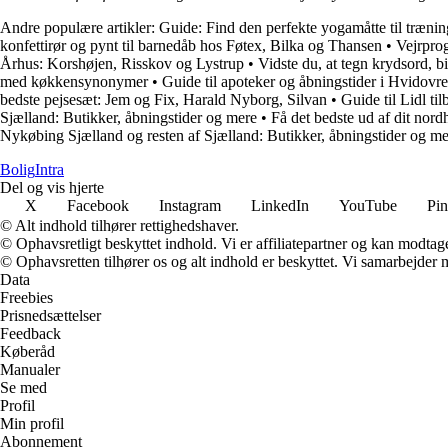
Andre populære artikler:
Guide: Find den perfekte yogamåtte til trænin
konfettirør og pynt til barnedåb hos Føtex, Bilka og Thansen
•
Vejrprog
Århus: Korshøjen, Risskov og Lystrup
•
Vidste du, at tegn krydsord, 
med køkkensynonymer
•
Guide til apoteker og åbningstider i Hvidovr
bedste pejsesæt: Jem og Fix, Harald Nyborg, Silvan
•
Guide til Lidl t
Sjælland: Butikker, åbningstider og mere
•
Få det bedste ud af dit nor
Nykøbing Sjælland og resten af Sjælland: Butikker, åbningstider og m
Bolig
Intra
Del og vis hjerte
X
Facebook
Instagram
LinkedIn
YouTube
Pin
© Alt indhold tilhører rettighedshaver.
© Ophavsretligt beskyttet indhold. Vi er affiliatepartner og kan modtag
© Ophavsretten tilhører os og alt indhold er beskyttet. Vi samarbejder 
Data
Freebies
Prisnedsættelser
Feedback
Køberåd
Manualer
Se med
Profil
Min profil
Abonnement