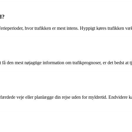
d?
 ferieperioder, hvor trafikken er mest intens. Hyppigt køres trafikken v
t få den mest nøjagtige information om trafikprognoser, er det bedst 
færdede veje eller planlægge din rejse uden for myldretid. Endvidere ka