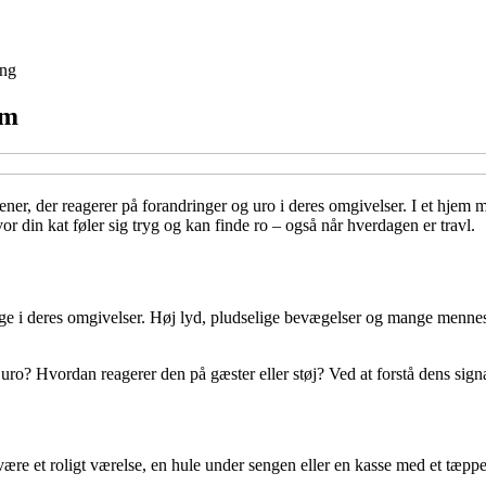
ing
em
er, der reagerer på forandringer og uro i deres omgivelser. I et hjem m
vor din kat føler sig tryg og kan finde ro – også når hverdagen er travl.
g trygge i deres omgivelser. Høj lyd, pludselige bevægelser og mange me
 uro? Hvordan reagerer den på gæster eller støj? Ved at forstå dens signa
ære et roligt værelse, en hule under sengen eller en kasse med et tæppe i e