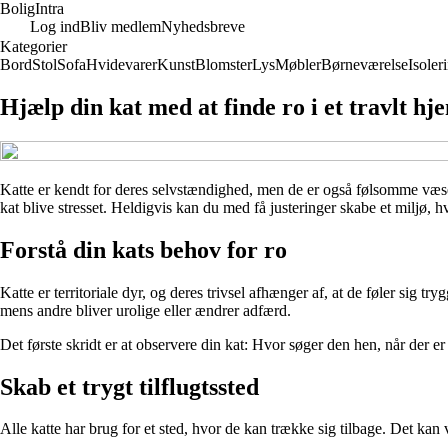
Bolig
Intra
Log ind
Bliv medlem
Nyhedsbreve
Kategorier
Bord
Stol
Sofa
Hvidevarer
Kunst
Blomster
Lys
Møbler
Børneværelse
Isoler
Hjælp din kat med at finde ro i et travlt hj
Katte er kendt for deres selvstændighed, men de er også følsomme væsen
kat blive stresset. Heldigvis kan du med få justeringer skabe et miljø, h
Forstå din kats behov for ro
Katte er territoriale dyr, og deres trivsel afhænger af, at de føler si
mens andre bliver urolige eller ændrer adfærd.
Det første skridt er at observere din kat: Hvor søger den hen, når der er
Skab et trygt tilflugtssted
Alle katte har brug for et sted, hvor de kan trække sig tilbage. Det kan v