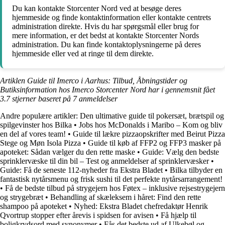
Du kan kontakte Storcenter Nord ved at besøge deres
hjemmeside og finde kontaktinformation eller kontakte centrets
administration direkte. Hvis du har spørgsmål eller brug for
mere information, er det bedst at kontakte Storcenter Nords
administration. Du kan finde kontaktoplysningerne på deres
hjemmeside eller ved at ringe til dem direkte.
Artiklen Guide til Imerco i Aarhus: Tilbud, Åbningstider og
Butiksinformation hos Imerco Storcenter Nord har i gennemsnit fået
3.7
stjerner baseret på
7
anmeldelser
Andre populære artikler:
Den ultimative guide til pokersæt, brætspil og
spilgevinster hos Bilka
•
Jobs hos McDonalds i Maribo – Kom og bliv
en del af vores team!
•
Guide til lækre pizzaopskrifter med Beirut Pizza
Stege og Møn Isola Pizza
•
Guide til køb af FFP2 og FFP3 masker på
apoteket: Sådan vælger du den rette maske
•
Guide: Vælg den bedste
sprinklervæske til din bil – Test og anmeldelser af sprinklervæsker
•
Guide: Få de seneste 112-nyheder fra Ekstra Bladet
•
Bilka tilbyder en
fantastisk nytårsmenu og frisk sushi til det perfekte nytårsarrangement!
•
Få de bedste tilbud på strygejern hos Føtex – inklusive rejsestrygejern
og strygebræt
•
Behandling af skæleksem i håret: Find den rette
shampoo på apoteket
•
Nyhed: Ekstra Bladet chefredaktør Henrik
Qvortrup stopper efter årevis i spidsen for avisen
•
Få hjælp til
boligkrydsord med synonymer
•
Fås det bedste ud af Ulkebøl og