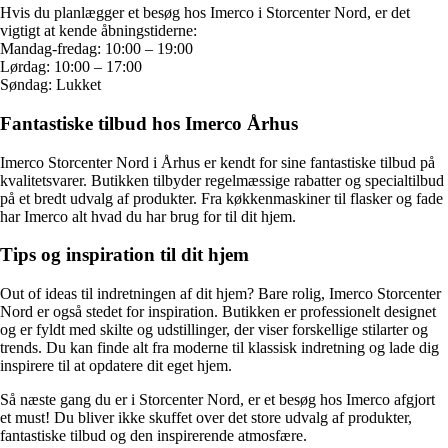
Hvis du planlægger et besøg hos Imerco i Storcenter Nord, er det
vigtigt at kende åbningstiderne:
Mandag-fredag: 10:00 – 19:00
Lørdag: 10:00 – 17:00
Søndag: Lukket
Fantastiske tilbud hos Imerco Århus
Imerco Storcenter Nord i Århus er kendt for sine fantastiske tilbud på
kvalitetsvarer. Butikken tilbyder regelmæssige rabatter og specialtilbud
på et bredt udvalg af produkter. Fra køkkenmaskiner til flasker og fade
har Imerco alt hvad du har brug for til dit hjem.
Tips og inspiration til dit hjem
Out of ideas til indretningen af dit hjem? Bare rolig, Imerco Storcenter
Nord er også stedet for inspiration. Butikken er professionelt designet
og er fyldt med skilte og udstillinger, der viser forskellige stilarter og
trends. Du kan finde alt fra moderne til klassisk indretning og lade dig
inspirere til at opdatere dit eget hjem.
Så næste gang du er i Storcenter Nord, er et besøg hos Imerco afgjort
et must! Du bliver ikke skuffet over det store udvalg af produkter,
fantastiske tilbud og den inspirerende atmosfære.