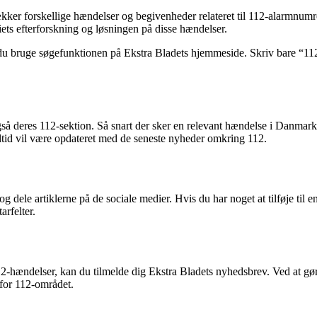
 dækker forskellige hændelser og begivenheder relateret til 112-alarmnumr
ts efterforskning og løsningen på disse hændelser.
n du bruge søgefunktionen på Ekstra Bladets hjemmeside. Skriv bare “112” 
også deres 112-sektion. Så snart der sker en relevant hændelse i Danmark
ltid vil være opdateret med de seneste nyheder omkring 112.
dele artiklerne på de sociale medier. Hvis du har noget at tilføje til e
rfelter.
2-hændelser, kan du tilmelde dig Ekstra Bladets nyhedsbrev. Ved at gøre
 for 112-området.