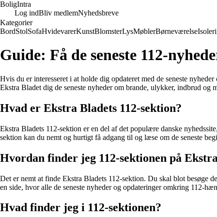
Bolig
Intra
Log ind
Bliv medlem
Nyhedsbreve
Kategorier
Bord
Stol
Sofa
Hvidevarer
Kunst
Blomster
Lys
Møbler
Børneværelse
Isoler
Guide: Få de seneste 112-nyhede
Hvis du er interesseret i at holde dig opdateret med de seneste nyhede
Ekstra Bladet dig de seneste nyheder om brande, ulykker, indbrud og 
Hvad er Ekstra Bladets 112-sektion?
Ekstra Bladets 112-sektion er en del af det populære danske nyhedssi
sektion kan du nemt og hurtigt få adgang til og læse om de seneste beg
Hvordan finder jeg 112-sektionen på Ekstr
Det er nemt at finde Ekstra Bladets 112-sektion. Du skal blot besøge 
en side, hvor alle de seneste nyheder og opdateringer omkring 112-hænd
Hvad finder jeg i 112-sektionen?