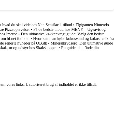
t hvad du skal vide om Nan Sensilac 1 tilbud
•
Elgiganten Nintendo
re Pizzaoplevelser
•
Få de bedste tilbud hos MENY – Ugeavis og
k hos Imerco
•
Den ultimative køkkenvægt guide: Vælg den bedste
 om bi-net fodbold
•
Hvor kan man købe kokosvand og kokosmælk fra
e de seneste nyheder på OB.dk
•
Mineralkrydsord: Den ultimative guide
is skak, ur og udstyr hos Skakshoppen
•
En guide til at finde din
 vores links. Uautoriseret brug af indholdet er ikke tilladt.