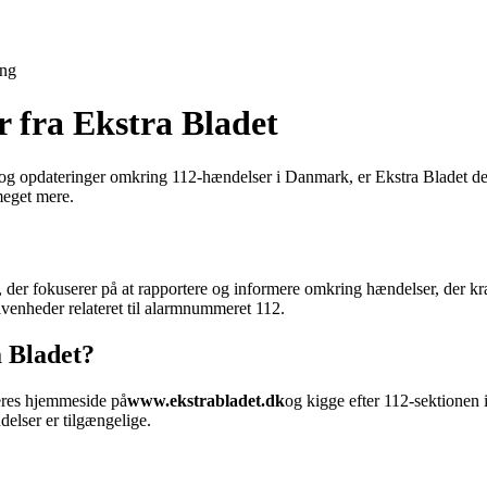
ing
r fra Ekstra Bladet
r og opdateringer omkring 112-hændelser i Danmark, er Ekstra Bladet de
meget mere.
te, der fokuserer på at rapportere og informere omkring hændelser, de
ivenheder relateret til alarmnummeret 112.
a Bladet?
deres hjemmeside på
www.ekstrabladet.dk
og kigge efter 112-sektionen i
elser er tilgængelige.