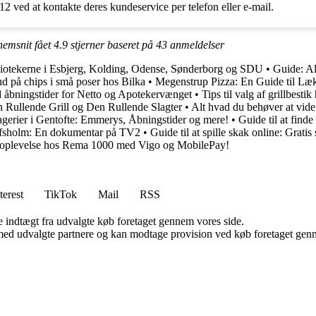
12 ved at kontakte deres kundeservice per telefon eller e-mail.
nemsnit fået
4.9
stjerner baseret på
43
anmeldelser
ibliotekerne i Esbjerg, Kolding, Odense, Sønderborg og SDU
•
Guide: Al
ud på chips i små poser hos Bilka
•
Megenstrup Pizza: En Guide til Læk
d åbningstider for Netto og Apotekervænget
•
Tips til valg af grillbesti
 Rullende Grill og Den Rullende Slagter
•
Alt hvad du behøver at vide
bagerier i Gentofte: Emmerys, Åbningstider og mere!
•
Guide til at find
fsholm: En dokumentar på TV2
•
Guide til at spille skak online: Grat
oplevelse hos Rema 1000 med Vigo og MobilePay!
terest
TikTok
Mail
RSS
e indtægt fra udvalgte køb foretaget gennem vores side.
med udvalgte partnere og kan modtage provision ved køb foretaget gennem