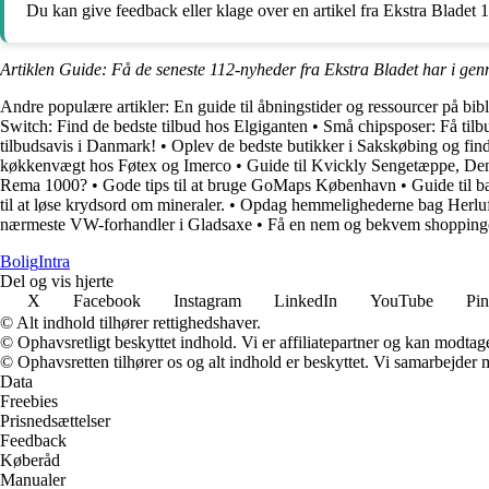
Du kan give feedback eller klage over en artikel fra Ekstra Bladet 1
Artiklen Guide: Få de seneste 112-nyheder fra Ekstra Bladet har i gen
Andre populære artikler:
En guide til åbningstider og ressourcer på b
Switch: Find de bedste tilbud hos Elgiganten
•
Små chipsposer: Få tilb
tilbudsavis i Danmark!
•
Oplev de bedste butikker i Sakskøbing og fin
køkkenvægt hos Føtex og Imerco
•
Guide til Kvickly Sengetæppe, Den
Rema 1000?
•
Gode tips til at bruge GoMaps København
•
Guide til 
til at løse krydsord om mineraler.
•
Opdag hemmelighederne bag Herlu
nærmeste VW-forhandler i Gladsaxe
•
Få en nem og bekvem shopping
Bolig
Intra
Del og vis hjerte
X
Facebook
Instagram
LinkedIn
YouTube
Pin
© Alt indhold tilhører rettighedshaver.
© Ophavsretligt beskyttet indhold. Vi er affiliatepartner og kan modtag
© Ophavsretten tilhører os og alt indhold er beskyttet. Vi samarbejder 
Data
Freebies
Prisnedsættelser
Feedback
Køberåd
Manualer