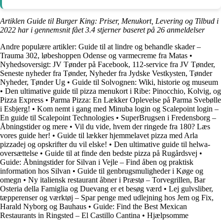
Artiklen Guide til Burger King: Priser, Menukort, Levering og Tilbud i
2022 har i gennemsnit fået
3.4
stjerner baseret på
26
anmeldelser
Andre populære artikler:
Guide til at lindre og behandle skader –
Trauma 302, løbeshoppen Odense og varmecreme fra Matas
•
Nyhedsoversigt: JV Tønder på Facebook, 112-service fra JV Tønder,
Seneste nyheder fra Tønder, Nyheder fra Jydske Vestkysten, Tønder
Nyheder, Tønder Ug
•
Guide til Solvognen: Wiki, historie og museum
•
Den ultimative guide til pizza menukort i Ribe: Pinocchio, Kolvig, og
Pizza Express
•
Parma Pizza: En Lækker Oplevelse på Parma Svebølle
i Esbjerg!
•
Kom nemt i gang med Minuba login og Scalepoint login –
En guide til Scalepoint Technologies
•
SuperBrugsen i Fredensborg –
Åbningstider og mere
•
Vil du vide, hvem der ringede fra 180? Læs
vores guide her!
•
Guide til lækker hjemmelavet pizza med Arla
pizzadej og opskrifter du vil elske!
•
Den ultimative guide til helwa-
oversættelse
•
Guide til at finde den bedste pizza på Rugårdsvej
•
Guide: Åbningstider for Silvan i Vejle – Find åben og praktisk
information hos Silvan
•
Guide til genbrugsmuligheder i Køge og
omegn
•
Ny italiensk restaurant åbner i Præstø – Torvegrillen, Bar
Osteria della Famiglia og Duevang er et besøg værd
•
Lej gulvsliber,
tæpperenser og værktøj – Spar penge med udlejning hos Jem og Fix,
Harald Nyborg og Bauhaus
•
Guide: Find the Best Mexican
Restaurants in Ringsted – El Castillo Cantina
•
Hjælpsomme