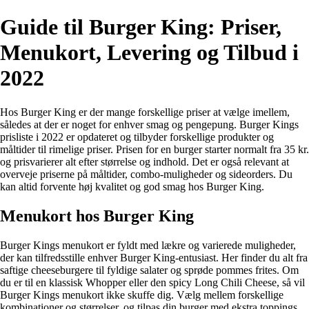
Guide til Burger King: Priser,
Menukort, Levering og Tilbud i
2022
Hos Burger King er der mange forskellige priser at vælge imellem,
således at der er noget for enhver smag og pengepung. Burger Kings
prisliste i 2022 er opdateret og tilbyder forskellige produkter og
måltider til rimelige priser. Prisen for en burger starter normalt fra 35 kr.
og prisvarierer alt efter størrelse og indhold. Det er også relevant at
overveje priserne på måltider, combo-muligheder og sideorders. Du
kan altid forvente høj kvalitet og god smag hos Burger King.
Menukort hos Burger King
Burger Kings menukort er fyldt med lækre og varierede muligheder,
der kan tilfredsstille enhver Burger King-entusiast. Her finder du alt fra
saftige cheeseburgere til fyldige salater og sprøde pommes frites. Om
du er til en klassisk Whopper eller den spicy Long Chili Cheese, så vil
Burger Kings menukort ikke skuffe dig. Vælg mellem forskellige
kombinationer og størrelser, og tilpas din burger med ekstra toppings