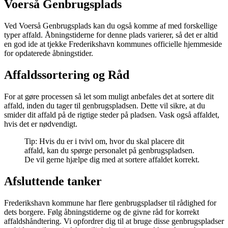
Voerså Genbrugsplads
Ved Voerså Genbrugsplads kan du også komme af med forskellige
typer affald. Åbningstiderne for denne plads varierer, så det er altid
en god ide at tjekke Frederikshavn kommunes officielle hjemmeside
for opdaterede åbningstider.
Affaldssortering og Råd
For at gøre processen så let som muligt anbefales det at sortere dit
affald, inden du tager til genbrugspladsen. Dette vil sikre, at du
smider dit affald på de rigtige steder på pladsen. Vask også affaldet,
hvis det er nødvendigt.
Tip: Hvis du er i tvivl om, hvor du skal placere dit
affald, kan du spørge personalet på genbrugspladsen.
De vil gerne hjælpe dig med at sortere affaldet korrekt.
Afsluttende tanker
Frederikshavn kommune har flere genbrugspladser til rådighed for
dets borgere. Følg åbningstiderne og de givne råd for korrekt
affaldshåndtering. Vi opfordrer dig til at bruge disse genbrugspladser