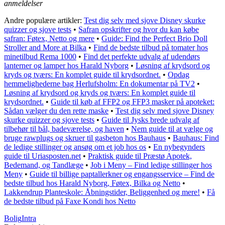
anmeldelser
Andre populære artikler:
Test dig selv med sjove Disney skurke
quizzer og sjove tests
•
Safran opskrifter og hvor du kan købe
safran: Føtex, Netto og mere
•
Guide: Find the Perfect Brio Doll
Stroller and More at Bilka
•
Find de bedste tilbud på tomater hos
minetilbud Rema 1000
•
Find det perfekte udvalg af udendørs
lanterner og lamper hos Harald Nyborg
•
Løsning af krydsord og
kryds og tværs: En komplet guide til krydsordnet.
•
Opdag
hemmelighederne bag Herlufsholm: En dokumentar på TV2
•
Løsning af krydsord og kryds og tværs: En komplet guide til
krydsordnet.
•
Guide til køb af FFP2 og FFP3 masker på apoteket:
Sådan vælger du den rette maske
•
Test dig selv med sjove Disney
skurke quizzer og sjove tests
•
Guide til Jysks brede udvalg af
tilbehør til bål, badeværelse, og haven
•
Nem guide til at vælge og
bruge rawplugs og skruer til gasbeton hos Bauhaus
•
Bauhaus: Find
de ledige stillinger og ansøg om et job hos os
•
En nybegynders
guide til Uriasposten.net
•
Praktisk guide til Præstø Apotek,
Bedemand, og Tandlæge
•
Job i Meny – Find ledige stillinger hos
Meny
•
Guide til billige paptallerkner og engangsservice – Find de
bedste tilbud hos Harald Nyborg, Føtex, Bilka og Netto
•
Lakkendrup Planteskole: Åbningstider, Beliggenhed og mere!
•
Få
de bedste tilbud på Faxe Kondi hos Netto
Bolig
Intra