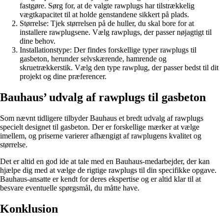
fastgøre. Sørg for, at de valgte rawplugs har tilstrækkelig
vægtkapacitet til at holde genstandene sikkert på plads.
Størrelse: Tjek størrelsen på de huller, du skal bore for at
installere rawplugsene. Vælg rawplugs, der passer nøjagtigt til
dine behov.
Installationstype: Der findes forskellige typer rawplugs til
gasbeton, herunder selvskærende, hamrende og
skruetrækkerstik. Vælg den type rawplug, der passer bedst til dit
projekt og dine præferencer.
Bauhaus’ udvalg af rawplugs til gasbeton
Som nævnt tidligere tilbyder Bauhaus et bredt udvalg af rawplugs
specielt designet til gasbeton. Der er forskellige mærker at vælge
imellem, og priserne varierer afhængigt af rawplugens kvalitet og
størrelse.
Det er altid en god ide at tale med en Bauhaus-medarbejder, der kan
hjælpe dig med at vælge de rigtige rawplugs til din specifikke opgave.
Bauhaus-ansatte er kendt for deres ekspertise og er altid klar til at
besvare eventuelle spørgsmål, du måtte have.
Konklusion