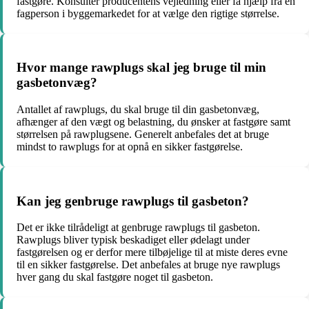
fastgøre. Konsulter producentens vejledning eller få hjælp fra en
fagperson i byggemarkedet for at vælge den rigtige størrelse.
Hvor mange rawplugs skal jeg bruge til min
gasbetonvæg?
Antallet af rawplugs, du skal bruge til din gasbetonvæg,
afhænger af den vægt og belastning, du ønsker at fastgøre samt
størrelsen på rawplugsene. Generelt anbefales det at bruge
mindst to rawplugs for at opnå en sikker fastgørelse.
Kan jeg genbruge rawplugs til gasbeton?
Det er ikke tilrådeligt at genbruge rawplugs til gasbeton.
Rawplugs bliver typisk beskadiget eller ødelagt under
fastgørelsen og er derfor mere tilbøjelige til at miste deres evne
til en sikker fastgørelse. Det anbefales at bruge nye rawplugs
hver gang du skal fastgøre noget til gasbeton.