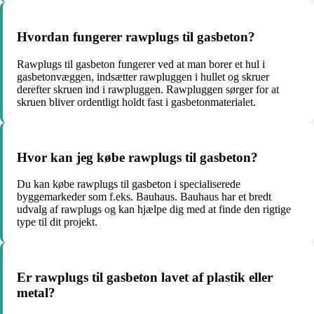
Hvordan fungerer rawplugs til gasbeton?
Rawplugs til gasbeton fungerer ved at man borer et hul i
gasbetonvæggen, indsætter rawpluggen i hullet og skruer
derefter skruen ind i rawpluggen. Rawpluggen sørger for at
skruen bliver ordentligt holdt fast i gasbetonmaterialet.
Hvor kan jeg købe rawplugs til gasbeton?
Du kan købe rawplugs til gasbeton i specialiserede
byggemarkeder som f.eks. Bauhaus. Bauhaus har et bredt
udvalg af rawplugs og kan hjælpe dig med at finde den rigtige
type til dit projekt.
Er rawplugs til gasbeton lavet af plastik eller
metal?