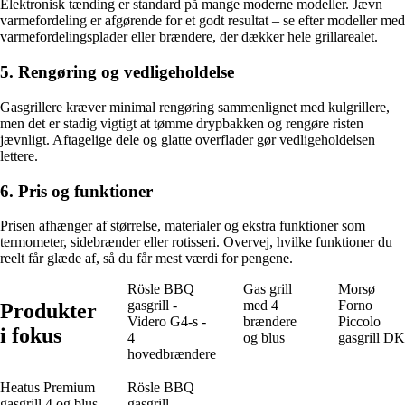
Elektronisk tænding er standard på mange moderne modeller. Jævn
varmefordeling er afgørende for et godt resultat – se efter modeller med
varmefordelingsplader eller brændere, der dækker hele grillarealet.
5. Rengøring og vedligeholdelse
Gasgrillere kræver minimal rengøring sammenlignet med kulgrillere,
men det er stadig vigtigt at tømme drypbakken og rengøre risten
jævnligt. Aftagelige dele og glatte overflader gør vedligeholdelsen
lettere.
6. Pris og funktioner
Prisen afhænger af størrelse, materialer og ekstra funktioner som
termometer, sidebrænder eller rotisseri. Overvej, hvilke funktioner du
reelt får glæde af, så du får mest værdi for pengene.
Rösle BBQ
Gas grill
Morsø
gasgrill -
med 4
Forno
Produkter
Videro G4-s -
brændere
Piccolo
i fokus
4
og blus
gasgrill DK
hovedbrændere
Heatus Premium
Rösle BBQ
gasgrill 4 og blus
gasgrill -