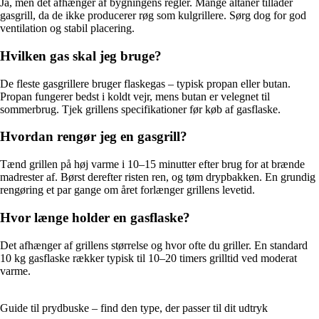
Ja, men det afhænger af bygningens regler. Mange altaner tillader
gasgrill, da de ikke producerer røg som kulgrillere. Sørg dog for god
ventilation og stabil placering.
Hvilken gas skal jeg bruge?
De fleste gasgrillere bruger flaskegas – typisk propan eller butan.
Propan fungerer bedst i koldt vejr, mens butan er velegnet til
sommerbrug. Tjek grillens specifikationer før køb af gasflaske.
Hvordan rengør jeg en gasgrill?
Tænd grillen på høj varme i 10–15 minutter efter brug for at brænde
madrester af. Børst derefter risten ren, og tøm drypbakken. En grundig
rengøring et par gange om året forlænger grillens levetid.
Hvor længe holder en gasflaske?
Det afhænger af grillens størrelse og hvor ofte du griller. En standard
10 kg gasflaske rækker typisk til 10–20 timers grilltid ved moderat
varme.
Guide til prydbuske – find den type, der passer til dit udtryk