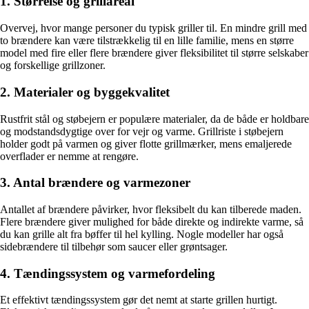
1. Størrelse og grillareal
Overvej, hvor mange personer du typisk griller til. En mindre grill med
to brændere kan være tilstrækkelig til en lille familie, mens en større
model med fire eller flere brændere giver fleksibilitet til større selskaber
og forskellige grillzoner.
2. Materialer og byggekvalitet
Rustfrit stål og støbejern er populære materialer, da de både er holdbare
og modstandsdygtige over for vejr og varme. Grillriste i støbejern
holder godt på varmen og giver flotte grillmærker, mens emaljerede
overflader er nemme at rengøre.
3. Antal brændere og varmezoner
Antallet af brændere påvirker, hvor fleksibelt du kan tilberede maden.
Flere brændere giver mulighed for både direkte og indirekte varme, så
du kan grille alt fra bøffer til hel kylling. Nogle modeller har også
sidebrændere til tilbehør som saucer eller grøntsager.
4. Tændingssystem og varmefordeling
Et effektivt tændingssystem gør det nemt at starte grillen hurtigt.