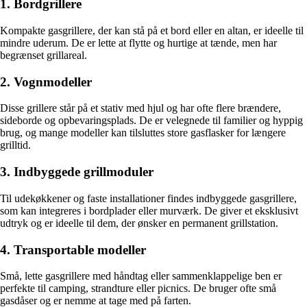
1. Bordgrillere
Kompakte gasgrillere, der kan stå på et bord eller en altan, er ideelle til
mindre uderum. De er lette at flytte og hurtige at tænde, men har
begrænset grillareal.
2. Vognmodeller
Disse grillere står på et stativ med hjul og har ofte flere brændere,
sideborde og opbevaringsplads. De er velegnede til familier og hyppig
brug, og mange modeller kan tilsluttes store gasflasker for længere
grilltid.
3. Indbyggede grillmoduler
Til udekøkkener og faste installationer findes indbyggede gasgrillere,
som kan integreres i bordplader eller murværk. De giver et eksklusivt
udtryk og er ideelle til dem, der ønsker en permanent grillstation.
4. Transportable modeller
Små, lette gasgrillere med håndtag eller sammenklappelige ben er
perfekte til camping, strandture eller picnics. De bruger ofte små
gasdåser og er nemme at tage med på farten.