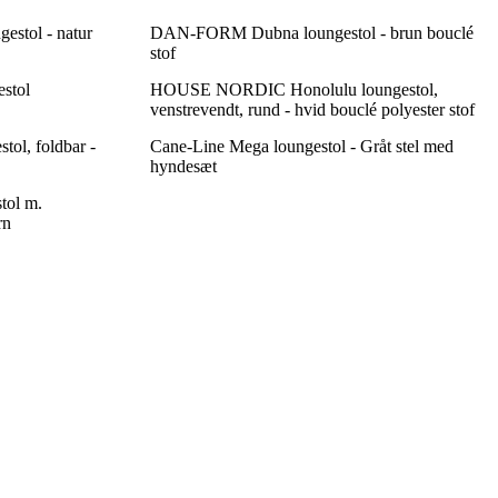
stol - natur
DAN-FORM Dubna loungestol - brun bouclé
stof
stol
HOUSE NORDIC Honolulu loungestol,
venstrevendt, rund - hvid bouclé polyester stof
l, foldbar -
Cane-Line Mega loungestol - Gråt stel med
hyndesæt
ol m.
rn