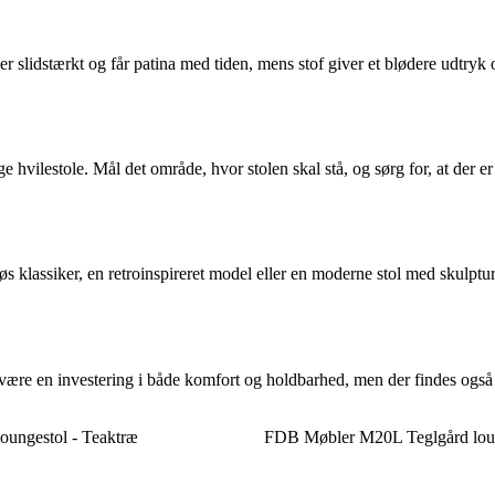
 slidstærkt og får patina med tiden, mens stof giver et blødere udtryk 
 hvilestole. Mål det område, hvor stolen skal stå, og sørg for, at der er
s klassiker, en retroinspireret model eller en moderne stol med skulptur
 være en investering i både komfort og holdbarhed, men der findes ogs
loungestol - Teaktræ
FDB Møbler M20L Teglgård loun