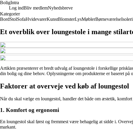
Bolig
Intra
Log ind
Bliv medlem
Nyhedsbreve
Kategorier
Bord
Stol
Sofa
Hvidevarer
Kunst
Blomster
Lys
Møbler
Børneværelse
Isoler
Et overblik over loungestole i mange stilar
Artiklen præsenterer et bredt udvalg af loungestole i forskellige prisklas
din bolig og dine behov. Oplysningerne om produkterne er baseret på offe
Faktorer at overveje ved køb af loungestol
Når du skal vælge en loungestol, handler det både om æstetik, komfort og
1. Komfort og ergonomi
En loungestol skal først og fremmest være behagelig at sidde i. Overv
markant.