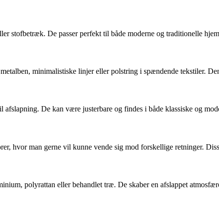
ler stofbetræk. De passer perfekt til både moderne og traditionelle hjem 
talben, minimalistiske linjer eller polstring i spændende tekstiler. Den
il afslapning. De kan være justerbare og findes i både klassiske og mo
ontorer, hvor man gerne vil kunne vende sig mod forskellige retninger. D
uminium, polyrattan eller behandlet træ. De skaber en afslappet atmosfæ