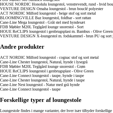
HOUSE NORDIC Honolulu loungestol, venstrevendt, rund - hvid boucl
VENTURE DESIGN Omaha loungestol - brun bouclé polyester
ACT NORDIC Milford loungestol - beige stof og sort metal
BLOOMINGVILLE Baz loungestol, foldbar - sort rattan
Cane-Line Mega loungestol - Gråt stel med hyndesæt
FDB Møbler M20L Teglgård lounge snorestol - Sort
HOUE ReCLIPS loungestol i genbrugsplast m. Bambus - Olive Green
VENTURE DESIGN X-loungestol m. fodskammel - brun PU og sort j
Andre produkter
ACT NORDIC Milford loungestol - cognac stof og sort metal
Cane-Line Chester loungestol, Natural, hynde i lysegrå
FDB Møbler M20L Teglgård lounge snorestol - Grøn
HOUE ReCLIPS loungestol i genbrugsplast - Olive Green
Cane-Line Connect loungestol - taupe, hynde i taupe
Cane-Line Chester loungestol, Natural, hynde i taupe
Cane-Line Nest loungestol - Natur med grå hynde
Cane-Line Connect loungestol - taupe
Forskellige typer af loungestole
Loungestole findes i mange varianter, der hver især tilbyder forskellig