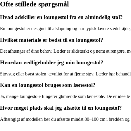
Ofte stillede spørgsmål
Hvad adskiller en loungestol fra en almindelig stol?
En loungestol er designet til afslapning og har typisk lavere sædehøjde,
Hvilket materiale er bedst til en loungestol?
Det afhænger af dine behov. Læder er slidstærkt og nemt at rengøre, me
Hvordan vedligeholder jeg min loungestol?
Støvsug eller børst stolen jævnligt for at fjerne støv. Læder bør behan
Kan en loungestol bruges som lænestol?
Ja, mange loungestole fungerer glimrende som lænestole. De er ideelle ti
Hvor meget plads skal jeg afsætte til en loungestol?
Afhængigt af modellen bør du afsætte mindst 80–100 cm i bredden og t