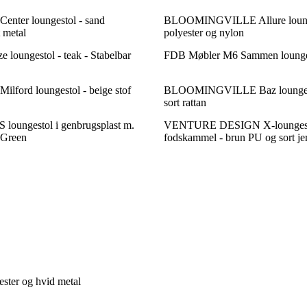
ter loungestol - sand
BLOOMINGVILLE Allure lounge
t metal
polyester og nylon
 loungestol - teak - Stabelbar
FDB Møbler M6 Sammen lounge
ford loungestol - beige stof
BLOOMINGVILLE Baz loungesto
sort rattan
oungestol i genbrugsplast m.
VENTURE DESIGN X-loungest
 Green
fodskammel - brun PU og sort je
ter og hvid metal