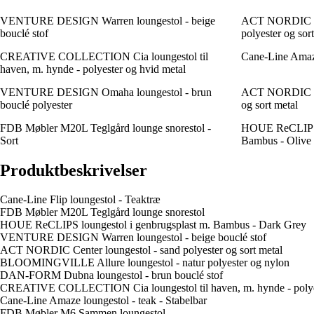
VENTURE DESIGN Warren loungestol - beige
ACT NORDIC Cen
bouclé stof
polyester og sor
CREATIVE COLLECTION Cia loungestol til
Cane-Line Amaze
haven, m. hynde - polyester og hvid metal
VENTURE DESIGN Omaha loungestol - brun
ACT NORDIC Mil
bouclé polyester
og sort metal
FDB Møbler M20L Teglgård lounge snorestol -
HOUE ReCLIPS l
Sort
Bambus - Olive
Produktbeskrivelser
Cane-Line Flip loungestol - Teaktræ
FDB Møbler M20L Teglgård lounge snorestol
HOUE ReCLIPS loungestol i genbrugsplast m. Bambus - Dark Grey
VENTURE DESIGN Warren loungestol - beige bouclé stof
ACT NORDIC Center loungestol - sand polyester og sort metal
BLOOMINGVILLE Allure loungestol - natur polyester og nylon
DAN-FORM Dubna loungestol - brun bouclé stof
CREATIVE COLLECTION Cia loungestol til haven, m. hynde - polyes
Cane-Line Amaze loungestol - teak - Stabelbar
FDB Møbler M6 Sammen loungestol