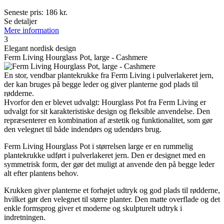
Seneste pris:
186
kr.
Se detaljer
Mere information
3
Elegant nordisk design
Ferm Living Hourglass Pot, large - Cashmere
En stor, vendbar plantekrukke fra Ferm Living i pulverlakeret jern,
der kan bruges på begge leder og giver planterne god plads til
rødderne.
Hvorfor den er blevet udvalgt: Hourglass Pot fra Ferm Living er
udvalgt for sit karakteristiske design og fleksible anvendelse. Den
repræsenterer en kombination af æstetik og funktionalitet, som gør
den velegnet til både indendørs og udendørs brug.
Ferm Living Hourglass Pot i størrelsen large er en rummelig
plantekrukke udført i pulverlakeret jern. Den er designet med en
symmetrisk form, der gør det muligt at anvende den på begge leder
alt efter plantens behov.
Krukken giver planterne et forhøjet udtryk og god plads til rødderne,
hvilket gør den velegnet til større planter. Den matte overflade og det
enkle formsprog giver et moderne og skulpturelt udtryk i
indretningen.