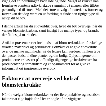
vigtig del af indretningen både ude og inde. Valget af krukke kan
fremhæve plantens udtryk, skabe stemning på altanen eller tilføre
personlighed til stuen. Med det store udvalg af materialer, former og
farver kan det dog være en udfordring at finde den rigtige type til
netop dit behov.
I denne artikel får du et overblik over, hvad du bør overveje, når du
vælger blomsterkrukker, samt indsigt i de mange typer og brands,
der findes på markedet.
Artiklen præsenterer et bredt udsnit af blomsterkrukker i forskellige
stilarter, materialer og prisklasser. Formålet er at give et overblik
over de mange muligheder, så du lettere kan vurdere, hvilken type
der passer bedst til dine planter og din bolig. Oplysningerne om
produkterne er baseret på offentligt tilgængelige beskrivelser fra
producenter og forhandlere og er opsummeret for at give et
informativt og inspirerende overblik.
Faktorer at overveje ved køb af
blomsterkrukke
Når du vælger blomsterkrukker, er der flere praktiske og æstetiske
faktorer at tage højde for. Her er nogle af de vigtigste.