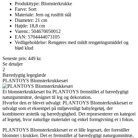
Produkttype: Blomsterkrukke
Farve: Sort
Materiale: Jern og rustfrit stål
Diameter: 21 cm
Højde: 18,8 cm
Varenr.: 504670050012
EAN: 5704444073105
Vedligeholdelse: Rengøres med mildt rengøringsmiddel og
blød klud
Seneste pris:
449
kr.
Se detaljer
2
Bæredygtig legeglæde
PLANTOYS Blomsterkrukkesæt
Et blomsterkrukkesæt fra PLANTOYS fremstillet af bæredygtigt
naturgummitræ, designet til leg og dekoration.
Hvorfor den er blevet udvalgt: PLANTOYS Blomsterkrukkesæt er
udvalgt som et eksempel på miljøvenligt babylegetøj, der
kombinerer æstetik og bæredygtighed. Det repræsenterer en kategori
af legetøj, hvor naturlige materialer og enkel formgivning er i fokus.
PLANTOYS Blomsterkrukkesæt er et lille legesæt, der forestiller
blomster i krukker. Det er fremstillet af bæredygtigt naturgummitræ,