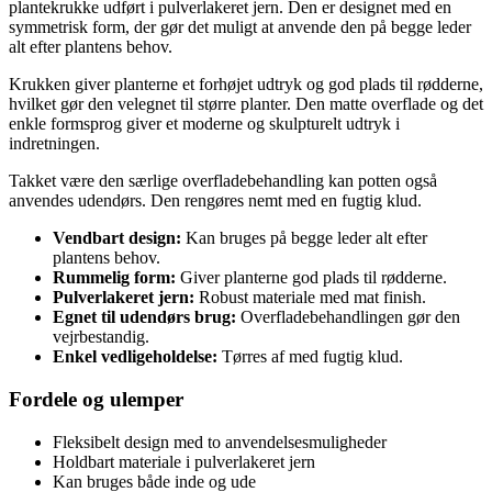
plantekrukke udført i pulverlakeret jern. Den er designet med en
symmetrisk form, der gør det muligt at anvende den på begge leder
alt efter plantens behov.
Krukken giver planterne et forhøjet udtryk og god plads til rødderne,
hvilket gør den velegnet til større planter. Den matte overflade og det
enkle formsprog giver et moderne og skulpturelt udtryk i
indretningen.
Takket være den særlige overfladebehandling kan potten også
anvendes udendørs. Den rengøres nemt med en fugtig klud.
Vendbart design:
Kan bruges på begge leder alt efter
plantens behov.
Rummelig form:
Giver planterne god plads til rødderne.
Pulverlakeret jern:
Robust materiale med mat finish.
Egnet til udendørs brug:
Overfladebehandlingen gør den
vejrbestandig.
Enkel vedligeholdelse:
Tørres af med fugtig klud.
Fordele og ulemper
Fleksibelt design med to anvendelsesmuligheder
Holdbart materiale i pulverlakeret jern
Kan bruges både inde og ude