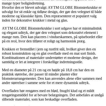
mange typer boligindretning.
Hvorfor den er blevet udvalgt: AYTM GLOBE Blomsterkrukke er
udvalgt for sit enkle og tidløse design, der gør den velegnet til både
moderne og klassiske hjem. Den repræsenterer et populært valg
inden for dekorative krukker i metal og glas.
AYTM GLOBE Blomsterkrukke i sort udgave har et minimalistisk
og elegant udtryk, der gør den velegnet som dekorativt element i
mange rum. Den kan placeres i vindueskarmen, på spisebordet eller
på en reol, hvor den tilfører et roligt og harmonisk præg.
Krukken er fremstillet i jern og rustfrit stål, hvilket giver den en
robust konstruktion og en glat overflade med en mat sort finish.
Kombinationen af materialer understøtter et moderne design, der
samtidig er let at integrere i forskellige indretningsstile.
Med en diameter på 21 cm og en højde på 18,8 cm har den en
praktisk størrelse, der passer til mindre planter eller
blomsterarrangementer. Den kan anvendes alene eller sammen med
andre størrelser i samme serie for et mere dynamisk udtryk.
Overfladen bør rengøres med en blød, fnugfri klud og et mildt
rengøringsmiddel for at bevare belægningen. Det anbefales at undgå
slibende materialer, som kan beskadige overfladen.