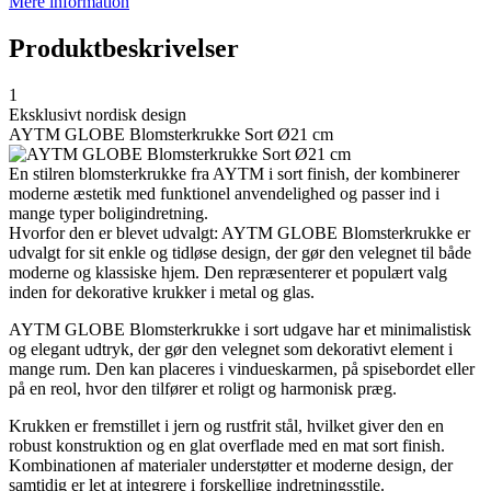
Mere information
Produktbeskrivelser
1
Eksklusivt nordisk design
AYTM GLOBE Blomsterkrukke Sort Ø21 cm
En stilren blomsterkrukke fra AYTM i sort finish, der kombinerer
moderne æstetik med funktionel anvendelighed og passer ind i
mange typer boligindretning.
Hvorfor den er blevet udvalgt: AYTM GLOBE Blomsterkrukke er
udvalgt for sit enkle og tidløse design, der gør den velegnet til både
moderne og klassiske hjem. Den repræsenterer et populært valg
inden for dekorative krukker i metal og glas.
AYTM GLOBE Blomsterkrukke i sort udgave har et minimalistisk
og elegant udtryk, der gør den velegnet som dekorativt element i
mange rum. Den kan placeres i vindueskarmen, på spisebordet eller
på en reol, hvor den tilfører et roligt og harmonisk præg.
Krukken er fremstillet i jern og rustfrit stål, hvilket giver den en
robust konstruktion og en glat overflade med en mat sort finish.
Kombinationen af materialer understøtter et moderne design, der
samtidig er let at integrere i forskellige indretningsstile.