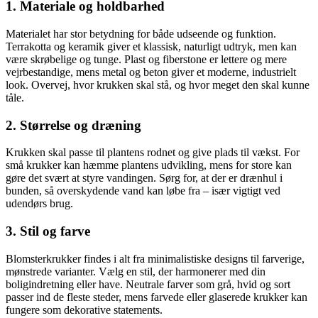
1. Materiale og holdbarhed
Materialet har stor betydning for både udseende og funktion.
Terrakotta og keramik giver et klassisk, naturligt udtryk, men kan
være skrøbelige og tunge. Plast og fiberstone er lettere og mere
vejrbestandige, mens metal og beton giver et moderne, industrielt
look. Overvej, hvor krukken skal stå, og hvor meget den skal kunne
tåle.
2. Størrelse og dræning
Krukken skal passe til plantens rodnet og give plads til vækst. For
små krukker kan hæmme plantens udvikling, mens for store kan
gøre det svært at styre vandingen. Sørg for, at der er drænhul i
bunden, så overskydende vand kan løbe fra – især vigtigt ved
udendørs brug.
3. Stil og farve
Blomsterkrukker findes i alt fra minimalistiske designs til farverige,
mønstrede varianter. Vælg en stil, der harmonerer med din
boligindretning eller have. Neutrale farver som grå, hvid og sort
passer ind de fleste steder, mens farvede eller glaserede krukker kan
fungere som dekorative statements.