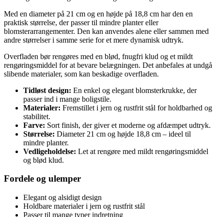
Med en diameter på 21 cm og en højde på 18,8 cm har den en
praktisk størrelse, der passer til mindre planter eller
blomsterarrangementer. Den kan anvendes alene eller sammen med
andre størrelser i samme serie for et mere dynamisk udtryk.
Overfladen bør rengøres med en blød, fnugfri klud og et mildt
rengøringsmiddel for at bevare belægningen. Det anbefales at undgå
slibende materialer, som kan beskadige overfladen.
Tidløst design:
En enkel og elegant blomsterkrukke, der
passer ind i mange boligstile.
Materialer:
Fremstillet i jern og rustfrit stål for holdbarhed og
stabilitet.
Farve:
Sort finish, der giver et moderne og afdæmpet udtryk.
Størrelse:
Diameter 21 cm og højde 18,8 cm – ideel til
mindre planter.
Vedligeholdelse:
Let at rengøre med mildt rengøringsmiddel
og blød klud.
Fordele og ulemper
Elegant og alsidigt design
Holdbare materialer i jern og rustfrit stål
Passer til mange typer indretning