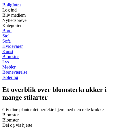
Bolig
Intra
Log ind
Bliv medlem
Nyhedsbreve
Kategorier
Bord
Stol
Sofa
Hvidevarer
Kunst
Blomster
Lys
Møbler
Børneværelse
Isolering
Et overblik over blomsterkrukker i
mange stilarter
Giv dine planter det perfekte hjem med den rette krukke
Blomster
Blomster
Del og vis hjerte