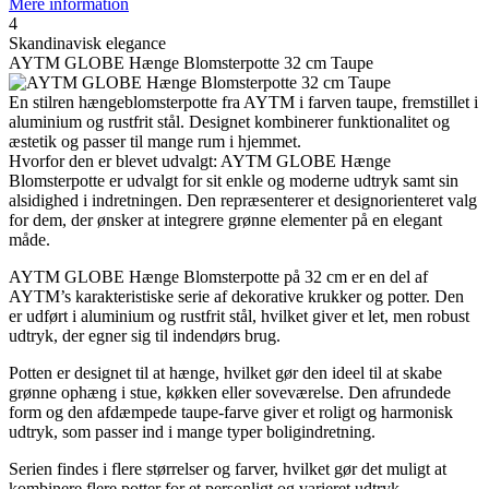
Mere information
4
Skandinavisk elegance
AYTM GLOBE Hænge Blomsterpotte 32 cm Taupe
En stilren hængeblomsterpotte fra AYTM i farven taupe, fremstillet i
aluminium og rustfrit stål. Designet kombinerer funktionalitet og
æstetik og passer til mange rum i hjemmet.
Hvorfor den er blevet udvalgt: AYTM GLOBE Hænge
Blomsterpotte er udvalgt for sit enkle og moderne udtryk samt sin
alsidighed i indretningen. Den repræsenterer et designorienteret valg
for dem, der ønsker at integrere grønne elementer på en elegant
måde.
AYTM GLOBE Hænge Blomsterpotte på 32 cm er en del af
AYTM’s karakteristiske serie af dekorative krukker og potter. Den
er udført i aluminium og rustfrit stål, hvilket giver et let, men robust
udtryk, der egner sig til indendørs brug.
Potten er designet til at hænge, hvilket gør den ideel til at skabe
grønne ophæng i stue, køkken eller soveværelse. Den afrundede
form og den afdæmpede taupe-farve giver et roligt og harmonisk
udtryk, som passer ind i mange typer boligindretning.
Serien findes i flere størrelser og farver, hvilket gør det muligt at
kombinere flere potter for et personligt og varieret udtryk.