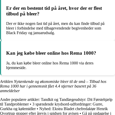
Er der en bestemt tid på året, hvor der er flest
tilbud på bleer?
Der er ikke nogen fast tid på året, men du kan finde tilbud på
bleer i forbindelse med tilbagevendende begivenheder som
Black Friday og januarudsalg.
Kan jeg købe bleer online hos Rema 1000?
Ja, du kan købe bleer online hos Rema 1000 via deres
hjemmeside.
Artiklen Nytænkende og økonomiske bleer til de små – Tilbud hos
Rema 1000 har i gennemsnit fået
4.4
stjerner baseret på
36
anmeldelser
Andre populære artikler:
Tandkit og Tandlægeudstyr: Dit Førstehjælp
til Tandproblemer
•
3 spændende krydsord-udfordringer: Gurre,
Gurkha og kølemidler
•
Nyhed: Ekstra Bladet chefredaktør Henrik
Qvortrup stopper efter årevis i spidsen for avisen
•
Gå på opdagelse i