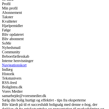
Profil
Min profil
Abonnement
Takster
Kvaliteter
Hjælpemidler
Følge
Bliv opdateret
Bliv abonnent
SoMe
Nyhedsmail
Community
Beboerfællesskab
Interne henvisninger
Navigationskort
Indlæg
Historik
Tekstunivers
RSS-feed
BoligIntra.dk
Vores Medier
samarbejde@voresmedier.dk
Sælg din bolig hurtigt og effektivt - tips fra eksperterne
Bliv klædt på til et succesfuldt boligsalg med denne e-bog, der
dækker alt fra prisfastsættelse og præsentation til markedsføring og