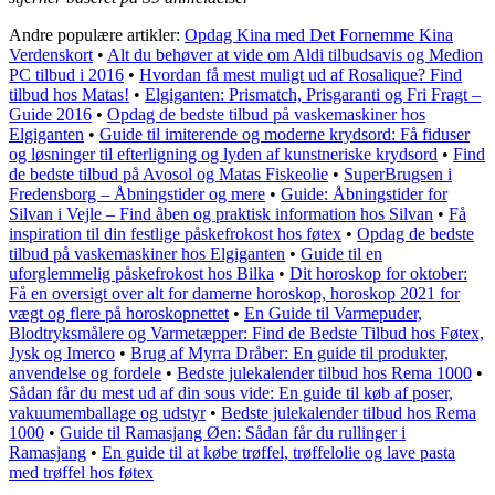
Andre populære artikler:
Opdag Kina med Det Fornemme Kina
Verdenskort
•
Alt du behøver at vide om Aldi tilbudsavis og Medion
PC tilbud i 2016
•
Hvordan få mest muligt ud af Rosalique? Find
tilbud hos Matas!
•
Elgiganten: Prismatch, Prisgaranti og Fri Fragt –
Guide 2016
•
Opdag de bedste tilbud på vaskemaskiner hos
Elgiganten
•
Guide til imiterende og moderne krydsord: Få fiduser
og løsninger til efterligning og lyden af kunstneriske krydsord
•
Find
de bedste tilbud på Avosol og Matas Fiskeolie
•
SuperBrugsen i
Fredensborg – Åbningstider og mere
•
Guide: Åbningstider for
Silvan i Vejle – Find åben og praktisk information hos Silvan
•
Få
inspiration til din festlige påskefrokost hos føtex
•
Opdag de bedste
tilbud på vaskemaskiner hos Elgiganten
•
Guide til en
uforglemmelig påskefrokost hos Bilka
•
Dit horoskop for oktober:
Få en oversigt over alt for damerne horoskop, horoskop 2021 for
vægt og flere på horoskopnettet
•
En Guide til Varmepuder,
Blodtryksmålere og Varmetæpper: Find de Bedste Tilbud hos Føtex,
Jysk og Imerco
•
Brug af Myrra Dråber: En guide til produkter,
anvendelse og fordele
•
Bedste julekalender tilbud hos Rema 1000
•
Sådan får du mest ud af din sous vide: En guide til køb af poser,
vakuumemballage og udstyr
•
Bedste julekalender tilbud hos Rema
1000
•
Guide til Ramasjang Øen: Sådan får du rullinger i
Ramasjang
•
En guide til at købe trøffel, trøffelolie og lave pasta
med trøffel hos føtex