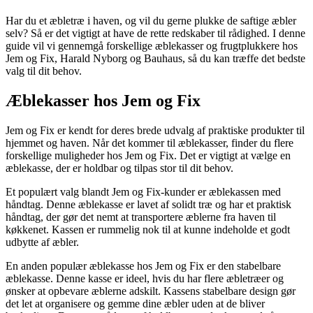
Har du et æbletræ i haven, og vil du gerne plukke de saftige æbler
selv? Så er det vigtigt at have de rette redskaber til rådighed. I denne
guide vil vi gennemgå forskellige æblekasser og frugtplukkere hos
Jem og Fix, Harald Nyborg og Bauhaus, så du kan træffe det bedste
valg til dit behov.
Æblekasser hos Jem og Fix
Jem og Fix er kendt for deres brede udvalg af praktiske produkter til
hjemmet og haven. Når det kommer til æblekasser, finder du flere
forskellige muligheder hos Jem og Fix. Det er vigtigt at vælge en
æblekasse, der er holdbar og tilpas stor til dit behov.
Et populært valg blandt Jem og Fix-kunder er æblekassen med
håndtag. Denne æblekasse er lavet af solidt træ og har et praktisk
håndtag, der gør det nemt at transportere æblerne fra haven til
køkkenet. Kassen er rummelig nok til at kunne indeholde et godt
udbytte af æbler.
En anden populær æblekasse hos Jem og Fix er den stabelbare
æblekasse. Denne kasse er ideel, hvis du har flere æbletræer og
ønsker at opbevare æblerne adskilt. Kassens stabelbare design gør
det let at organisere og gemme dine æbler uden at de bliver