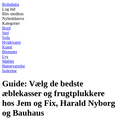
Bolig
Intra
Log ind
Bliv medlem
Nyhedsbreve
Kategorier
Bord
Stol
Sofa
Hvidevarer
Kunst
Blomster
Lys
Møbler
Børneværelse
Isolering
Guide: Vælg de bedste
æblekasser og frugtplukkere
hos Jem og Fix, Harald Nyborg
og Bauhaus