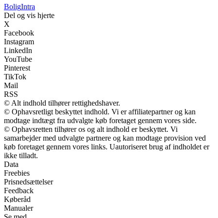
Bolig
Intra
Del og vis hjerte
X
Facebook
Instagram
LinkedIn
YouTube
Pinterest
TikTok
Mail
RSS
© Alt indhold tilhører rettighedshaver.
© Ophavsretligt beskyttet indhold. Vi er affiliatepartner og kan
modtage indtægt fra udvalgte køb foretaget gennem vores side.
© Ophavsretten tilhører os og alt indhold er beskyttet. Vi
samarbejder med udvalgte partnere og kan modtage provision ved
køb foretaget gennem vores links. Uautoriseret brug af indholdet er
ikke tilladt.
Data
Freebies
Prisnedsættelser
Feedback
Køberåd
Manualer
Se med