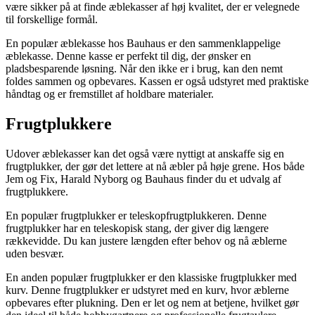
være sikker på at finde æblekasser af høj kvalitet, der er velegnede
til forskellige formål.
En populær æblekasse hos Bauhaus er den sammenklappelige
æblekasse. Denne kasse er perfekt til dig, der ønsker en
pladsbesparende løsning. Når den ikke er i brug, kan den nemt
foldes sammen og opbevares. Kassen er også udstyret med praktiske
håndtag og er fremstillet af holdbare materialer.
Frugtplukkere
Udover æblekasser kan det også være nyttigt at anskaffe sig en
frugtplukker, der gør det lettere at nå æbler på høje grene. Hos både
Jem og Fix, Harald Nyborg og Bauhaus finder du et udvalg af
frugtplukkere.
En populær frugtplukker er teleskopfrugtplukkeren. Denne
frugtplukker har en teleskopisk stang, der giver dig længere
rækkevidde. Du kan justere længden efter behov og nå æblerne
uden besvær.
En anden populær frugtplukker er den klassiske frugtplukker med
kurv. Denne frugtplukker er udstyret med en kurv, hvor æblerne
opbevares efter plukning. Den er let og nem at betjene, hvilket gør