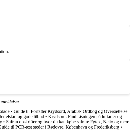
tion.
nmeldelser
olade
•
Guide til Forfatter Krydsord, Arabisk Ordbog og Oversættelse
er elstart og gode tilbud
•
Krydsord: Find løsningen på luftarter og
hy
•
Safran opskrifter og hvor du kan købe safran: Føtex, Netto og mere
Guide til PCR-test steder i Rødovre, København og Frederiksberg
•