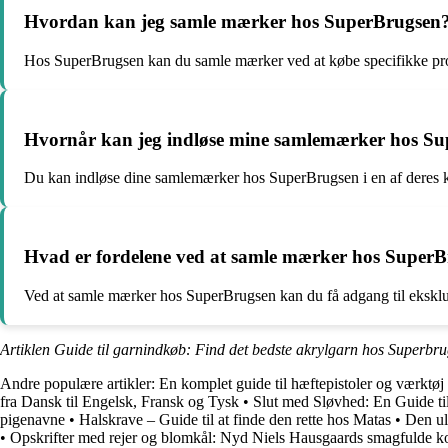
Hvordan kan jeg samle mærker hos SuperBrugsen
Hos SuperBrugsen kan du samle mærker ved at købe specifikke prod
Hvornår kan jeg indløse mine samlemærker hos S
Du kan indløse dine samlemærker hos SuperBrugsen i en af deres k
Hvad er fordelene ved at samle mærker hos Super
Ved at samle mærker hos SuperBrugsen kan du få adgang til eksklus
Artiklen Guide til garnindkøb: Find det bedste akrylgarn hos Superbru
Andre populære artikler:
En komplet guide til hæftepistoler og værktø
fra Dansk til Engelsk, Fransk og Tysk
•
Slut med Sløvhed: En Guide ti
pigenavne
•
Halskrave – Guide til at finde den rette hos Matas
•
Den ul
•
Opskrifter med rejer og blomkål: Nyd Niels Hausgaards smagfulde k