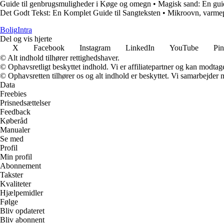
Guide til genbrugsmuligheder i Køge og omegn
•
Magisk sand: En guid
Det Godt Tekst: En Komplet Guide til Sangteksten
•
Mikroovn, varmep
Bolig
Intra
Del og vis hjerte
X
Facebook
Instagram
LinkedIn
YouTube
Pin
© Alt indhold tilhører rettighedshaver.
© Ophavsretligt beskyttet indhold. Vi er affiliatepartner og kan modtag
© Ophavsretten tilhører os og alt indhold er beskyttet. Vi samarbejder 
Data
Freebies
Prisnedsættelser
Feedback
Køberåd
Manualer
Se med
Profil
Min profil
Abonnement
Takster
Kvaliteter
Hjælpemidler
Følge
Bliv opdateret
Bliv abonnent