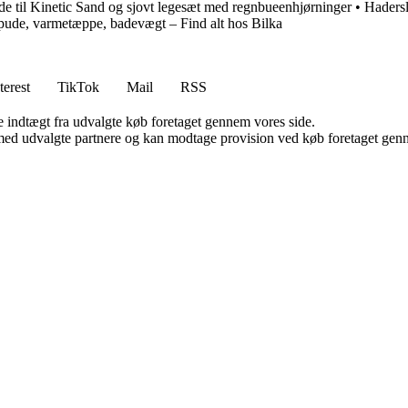
e til Kinetic Sand og sjovt legesæt med regnbueenhjørninger
•
Hadersl
ude, varmetæppe, badevægt – Find alt hos Bilka
terest
TikTok
Mail
RSS
e indtægt fra udvalgte køb foretaget gennem vores side.
med udvalgte partnere og kan modtage provision ved køb foretaget gennem