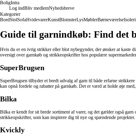
Bolig
Intra
Log ind
Bliv medlem
Nyhedsbreve
Kategorier
Bord
Stol
Sofa
Hvidevarer
Kunst
Blomster
Lys
Møbler
Børneværelse
Isoler
Guide til garnindkøb: Find det 
Hvis du er en ivrig strikker eller blot nybegynder, der ønsker at kaste dig
oversigt over garnkøb og strikkeopskrifter hos populære supermarked
SuperBrugsen
SuperBrugsen tilbyder et bredt udvalg af garn til både erfarne strikke
kan opnå fordele og rabatter på garnkøb. Det er værd at holde øje med,
Bilka
Bilka er kendt for sit brede sortiment af varer, og det gælder også garn o
strikkeopskrifter, som kan inspirere dig til nye og spændende projekter.
Kvickly