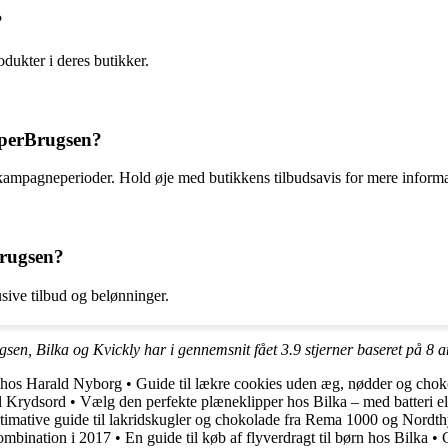
?
ukter i deres butikker.
uperBrugsen?
ampagneperioder. Hold øje med butikkens tilbudsavis for mere informa
Brugsen?
ive tilbud og belønninger.
gsen, Bilka og Kvickly har i gennemsnit fået
3.9
stjerner baseret på
8
a
j hos Harald Nyborg
•
Guide til lækre cookies uden æg, nødder og chok
l Krydsord
•
Vælg den perfekte plæneklipper hos Bilka – med batteri ell
timative guide til lakridskugler og chokolade fra Rema 1000 og Nordt
ombination i 2017
•
En guide til køb af flyverdragt til børn hos Bilka
•