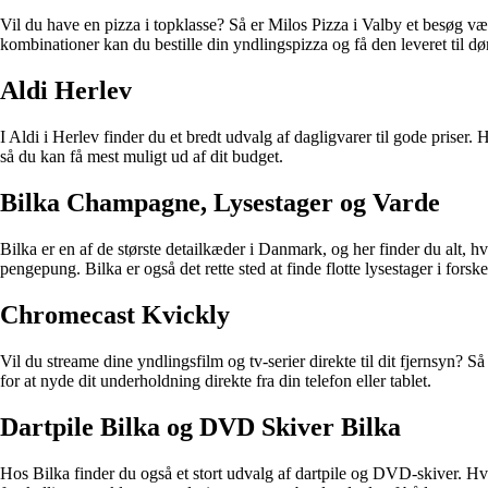
Vil du have en pizza i topklasse? Så er Milos Pizza i Valby et besøg væ
kombinationer kan du bestille din yndlingspizza og få den leveret til dø
Aldi Herlev
I Aldi i Herlev finder du et bredt udvalg af dagligvarer til gode priser
så du kan få mest muligt ud af dit budget.
Bilka Champagne, Lysestager og Varde
Bilka er en af de største detailkæder i Danmark, og her finder du alt, 
pengepung. Bilka er også det rette sted at finde flotte lysestager i fors
Chromecast Kvickly
Vil du streame dine yndlingsfilm og tv-serier direkte til dit fjernsyn?
for at nyde dit underholdning direkte fra din telefon eller tablet.
Dartpile Bilka og DVD Skiver Bilka
Hos Bilka finder du også et stort udvalg af dartpile og DVD-skiver. Hvis 