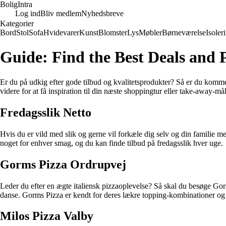
Bolig
Intra
Log ind
Bliv medlem
Nyhedsbreve
Kategorier
Bord
Stol
Sofa
Hvidevarer
Kunst
Blomster
Lys
Møbler
Børneværelse
Isoler
Guide: Find the Best Deals and
Er du på udkig efter gode tilbud og kvalitetsprodukter? Så er du kommet 
videre for at få inspiration til din næste shoppingtur eller take-away-mål
Fredagsslik Netto
Hvis du er vild med slik og gerne vil forkæle dig selv og din familie m
noget for enhver smag, og du kan finde tilbud på fredagsslik hver uge.
Gorms Pizza Ordrupvej
Leder du efter en ægte italiensk pizzaoplevelse? Så skal du besøge Go
danse. Gorms Pizza er kendt for deres lækre topping-kombinationer og
Milos Pizza Valby