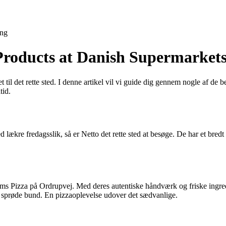
ing
 Products at Danish Supermarket
til det rette sted. I denne artikel vil vi guide dig gennem nogle af de b
tid.
ed lækre fredagsslik, så er Netto det rette sted at besøge. De har et b
rms Pizza på Ordrupvej. Med deres autentiske håndværk og friske ingred
 sprøde bund. En pizzaoplevelse udover det sædvanlige.