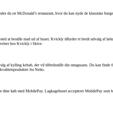
finder du en McDonald’s restaurant, hvor du kan nyde de klassiske bur
 sted at bestille mad ud af huset. Kvickly tilbyder et bredt udvalg af læ
evelser hos Kvickly i Skive.
g af kylling kebab, der vil tilfredsstille din smagssans. Du kan finde f
alitetsprodukter fra Netto.
or dine køb med MobilePay. Lagkagehuset accepterer MobilePay som bet