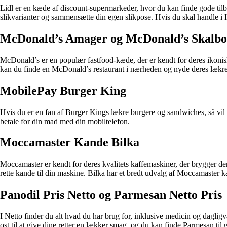
Lidl er en kæde af discount-supermarkeder, hvor du kan finde gode tilbu
slikvarianter og sammensætte din egen slikpose. Hvis du skal handle i H
McDonald’s Amager og McDonald’s Skalbo
McDonald’s er en populær fastfood-kæde, der er kendt for deres ikoni
kan du finde en McDonald’s restaurant i nærheden og nyde deres lækr
MobilePay Burger King
Hvis du er en fan af Burger Kings lækre burgere og sandwiches, så vil
betale for din mad med din mobiltelefon.
Moccamaster Kande Bilka
Moccamaster er kendt for deres kvalitets kaffemaskiner, der brygger d
rette kande til din maskine. Bilka har et bredt udvalg af Moccamaster kan
Panodil Pris Netto og Parmesan Netto Pris
I Netto finder du alt hvad du har brug for, inklusive medicin og daglig
ost til at give dine retter en lækker smag, og du kan finde Parmesan til 