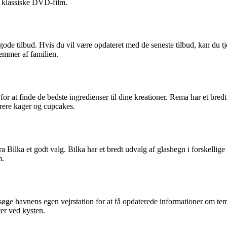
g klassiske DVD-film.
 gode tilbud. Hvis du vil være opdateret med de seneste tilbud, kan du
lemmer af familien.
 at finde de bedste ingredienser til dine kreationer. Rema har et bredt u
korere kager og cupcakes.
 fra Bilka et godt valg. Bilka har et bredt udvalg af glashegn i forskelli
m.
ge havnens egen vejrstation for at få opdaterede informationer om temp
ter ved kysten.