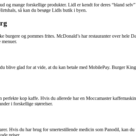
d og mange forskellige produkter. Lidl er kendt for deres “bland selv” 
irtshals, så kan du besøge Lidls butik i byen.
rg
ske burgere og pommes frites. McDonald’s har restauranter over hele D
e menuer.
 du blive glad for at vide, at du kan betale med MobilePay. Burger Kin
en perfekte kop kaffe. Hvis du allerede har en Moccamaster kaffemaski
der i forskellige størrelser.
varer. Hvis du har brug for smertestillende medicin som Panodil, kan du 
gode priser.