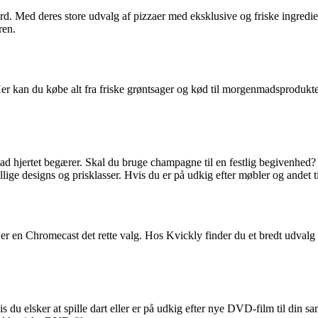
rd. Med deres store udvalg af pizzaer med eksklusive og friske ingredien
ren.
. Her kan du købe alt fra friske grøntsager og kød til morgenmadsprodukte
hvad hjertet begærer. Skal du bruge champagne til en festlig begivenhed?
kellige designs og prisklasser. Hvis du er på udkig efter møbler og andet 
 Så er en Chromecast det rette valg. Hos Kvickly finder du et bredt udva
du elsker at spille dart eller er på udkig efter nye DVD-film til din saml