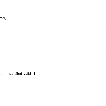
mer].
ra [indsæt åbningstider].