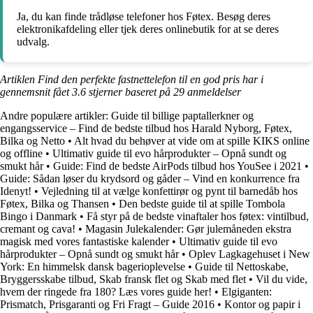
Ja, du kan finde trådløse telefoner hos Føtex. Besøg deres
elektronikafdeling eller tjek deres onlinebutik for at se deres
udvalg.
Artiklen Find den perfekte fastnettelefon til en god pris har i
gennemsnit fået
3.6
stjerner baseret på
29
anmeldelser
Andre populære artikler:
Guide til billige paptallerkner og
engangsservice – Find de bedste tilbud hos Harald Nyborg, Føtex,
Bilka og Netto
•
Alt hvad du behøver at vide om at spille KIKS online
og offline
•
Ultimativ guide til evo hårprodukter – Opnå sundt og
smukt hår
•
Guide: Find de bedste AirPods tilbud hos YouSee i 2021
•
Guide: Sådan løser du krydsord og gåder – Vind en konkurrence fra
Idenyt!
•
Vejledning til at vælge konfettirør og pynt til barnedåb hos
Føtex, Bilka og Thansen
•
Den bedste guide til at spille Tombola
Bingo i Danmark
•
Få styr på de bedste vinaftaler hos føtex: vintilbud,
cremant og cava!
•
Magasin Julekalender: Gør julemåneden ekstra
magisk med vores fantastiske kalender
•
Ultimativ guide til evo
hårprodukter – Opnå sundt og smukt hår
•
Oplev Lagkagehuset i New
York: En himmelsk dansk bagerioplevelse
•
Guide til Nettoskabe,
Bryggersskabe tilbud, Skab fransk flet og Skab med flet
•
Vil du vide,
hvem der ringede fra 180? Læs vores guide her!
•
Elgiganten:
Prismatch, Prisgaranti og Fri Fragt – Guide 2016
•
Kontor og papir i