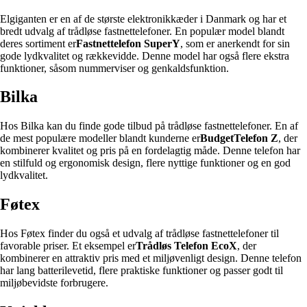
Elgiganten er en af ​​de største elektronikkæder i Danmark og har et
bredt udvalg af trådløse fastnettelefoner. En populær model blandt
deres sortiment er
Fastnettelefon SuperY
, som er anerkendt for sin
gode lydkvalitet og rækkevidde. Denne model har også flere ekstra
funktioner, såsom nummerviser og genkaldsfunktion.
Bilka
Hos Bilka kan du finde gode tilbud på trådløse fastnettelefoner. En af
de mest populære modeller blandt kunderne er
BudgetTelefon Z
, der
kombinerer kvalitet og pris på en fordelagtig måde. Denne telefon har
en stilfuld og ergonomisk design, flere nyttige funktioner og en god
lydkvalitet.
Føtex
Hos Føtex finder du også et udvalg af trådløse fastnettelefoner til
favorable priser. Et eksempel er
Trådløs Telefon EcoX
, der
kombinerer en attraktiv pris med et miljøvenligt design. Denne telefon
har lang batterilevetid, flere praktiske funktioner og passer godt til
miljøbevidste forbrugere.